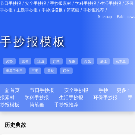
/
/
/
/
/
节日手抄报
安全手抄报
手抄报素材
学科手抄报
生活手抄报
环保
/
/
/
/
/
手抄报
主题手抄报
手抄报模板
简笔画
手抄报推荐
Sitemap
Baidunews
手抄报模板
火热
爱母
江山
广阔
乐趣
灯光
最佳
花木兰
世界卫生日
三毛
天坛
联合
首页
节日手抄报
安全手抄报
手抄
更多


报素材
学科手抄报
生活手抄报
环保手抄报
手
抄报模板
简笔画
手抄报推荐
历史典故