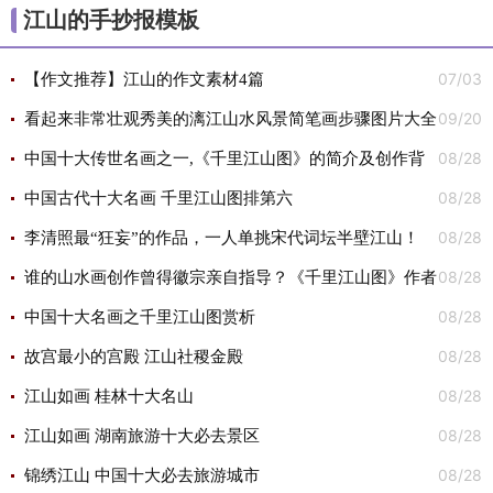
江山的手抄报模板
07/03
【作文推荐】江山的作文素材4篇
09/20
看起来非常壮观秀美的漓江山水风景简笔画步骤图片大全
08/28
分步骤教程
中国十大传世名画之一,《千里江山图》的简介及创作背
08/28
景
中国古代十大名画 千里江山图排第六
08/28
李清照最“狂妄”的作品，一人单挑宋代词坛半壁江山！
08/28
谁的山水画创作曾得徽宗亲自指导？《千里江山图》作者
08/28
王希孟简介
中国十大名画之千里江山图赏析
08/28
故宫最小的宫殿 江山社稷金殿
08/28
江山如画 桂林十大名山
08/28
江山如画 湖南旅游十大必去景区
08/28
锦绣江山 中国十大必去旅游城市