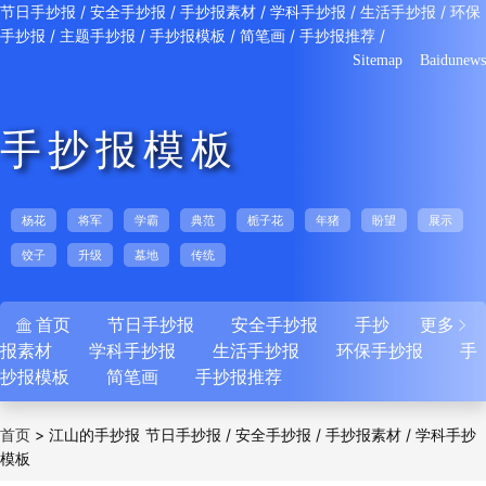
/
/
/
/
/
节日手抄报
安全手抄报
手抄报素材
学科手抄报
生活手抄报
环保
/
/
/
/
/
手抄报
主题手抄报
手抄报模板
简笔画
手抄报推荐
Sitemap
Baidunews
手抄报模板
杨花
将军
学霸
典范
栀子花
年猪
盼望
展示
饺子
升级
墓地
传统
首页
节日手抄报
安全手抄报
手抄
更多


报素材
学科手抄报
生活手抄报
环保手抄报
手
抄报模板
简笔画
手抄报推荐
>
江山的手抄报
/
/
/
首页
节日手抄报
安全手抄报
手抄报素材
学科手抄
模板
/
/
/
/
报
生活手抄报
环保手抄报
主题手抄报
手抄
/
/
/
报模板
简笔画
手抄报推荐
