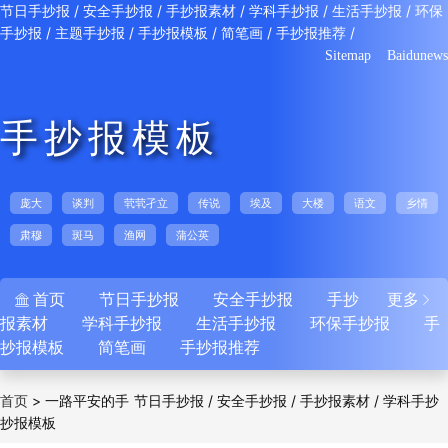
/
/
/
/
/
节日手抄报
安全手抄报
手抄报素材
学科手抄报
生活手抄报
环保
/
/
/
/
/
手抄报
主题手抄报
手抄报模板
简笔画
手抄报推荐
Sitemap
Baidunews
手抄报模板
庞大
谈判
茕茕孑立
传说
埃及
大楼
语文
乡情
肃穆
斑马
渔网
蒲公英
首页
节日手抄报
安全手抄报
手抄
更多


报素材
学科手抄报
生活手抄报
环保手抄报
手
抄报模板
简笔画
手抄报推荐
>
一路平安的手
/
/
/
首页
节日手抄报
安全手抄报
手抄报素材
学科手抄
抄报模板
/
/
/
/
报
生活手抄报
环保手抄报
主题手抄报
手抄
/
/
/
报模板
简笔画
手抄报推荐
