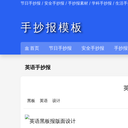
/
/
/
/
节日手抄报
安全手抄报
手抄报素材
学科手抄报
生活手
手抄报模板
首页
节日手抄报
安全手抄报
手抄报

英语手抄报
黑板
英语
设计