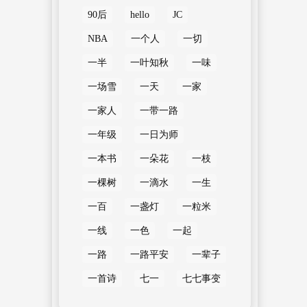
90后
hello
JC
NBA
一个人
一切
一半
一叶知秋
一味
一场雪
一天
一家
一家人
一带一路
一年级
一日为师
一本书
一朵花
一枝
一棵树
一滴水
一生
一百
一盏灯
一粒米
一线
一色
一起
一路
一路平安
一辈子
一首诗
七一
七七事变