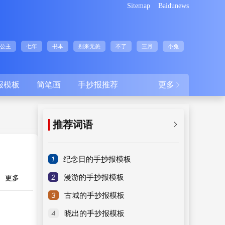
Sitemap
Baidunews
公主
七年
书本
别来无恙
不了
三月
小兔
报模板
简笔画
手抄报推荐
更多

推荐词语

1
纪念日的手抄报模板
2
漫游的手抄报模板
更多
3
古城的手抄报模板
4
晓出的手抄报模板