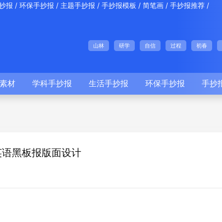
/
/
/
/
/
/
抄报
环保手抄报
主题手抄报
手抄报模板
简笔画
手抄报推荐
山林
研学
自信
过程
初春
素材
学科手抄报
生活手抄报
环保手抄报
手抄
英语黑板报版面设计