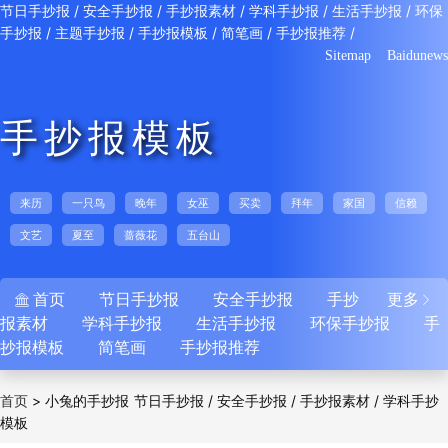
/
/
/
/
/
节日手抄报
安全手抄报
手抄报素材
学科手抄报
生活手抄报
环保
/
/
/
/
/
手抄报
主题手抄报
手抄报模板
简笔画
手抄报推荐
Sitemap
Baidunews
手抄报模板
来历
一只鸟
晚年
女巫
买卖
拜年
家国
信赖
文艺
夏至
蔷薇花
五台山
首页
节日手抄报
安全手抄报
手抄
更多


报素材
学科手抄报
生活手抄报
环保手抄报
手
抄报模板
简笔画
手抄报推荐
>
小兔的手抄报
/
/
/
首页
节日手抄报
安全手抄报
手抄报素材
学科手抄
模板
/
/
/
/
报
生活手抄报
环保手抄报
主题手抄报
手抄
/
/
/
报模板
简笔画
手抄报推荐
