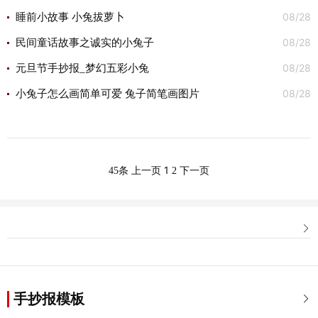
08/28
睡前小故事 小兔拔萝卜
08/28
民间童话故事之诚实的小兔子
08/28
元旦节手抄报_梦幻五彩小兔
08/28
小兔子怎么画简单可爱 兔子简笔画图片
1
45条
上一页
2
下一页

手抄报模板
