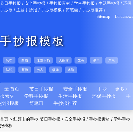
/
/
/
/
/
节日手抄报
安全手抄报
手抄报素材
学科手抄报
生活手抄报
环保
/
/
/
/
/
手抄报
主题手抄报
手抄报模板
简笔画
手抄报推荐
Sitemap
Baidunews
手抄报模板
惩罚
白描
永垂不朽
大熊猫
乞丐
少年
芦苇
认识
师德
独占
颂扬
水边
首页
节日手抄报
安全手抄报
手抄
更多


报素材
学科手抄报
生活手抄报
环保手抄报
手
抄报模板
简笔画
手抄报推荐
>
红领巾的手抄
/
/
/
首页
节日手抄报
安全手抄报
手抄报素材
学科手抄
报模板
/
/
/
/
报
生活手抄报
环保手抄报
主题手抄报
手抄
/
/
/
报模板
简笔画
手抄报推荐
