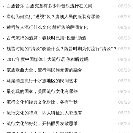
08/28
白族音乐 白族究竟有多少种音乐流行在民间
08/28
唐朝为何流行“透视”装？唐朝人民的服装有哪些
08/28
赫哲族人流行什么文化 赫哲族的萨满文化
08/28
古代流行的酒席：春秋时已用“投壶”助酒
08/28
魏晋时期的“清谈”谈些什么？魏晋时期为何流行“清谈”？
08/28
2017年度中国媒体十大流行语 你都听过吗
08/28
佤族歌曲大全，流行与民族元素的融合
08/28
马尾绣是流行于水族地区的民间艺术
08/28
最会玩的国家，美国流行文化有哪些
08/28
流行文化和经典文化对比，各有千秋
08/28
流行文化的特点，四大特征别人都没有
08/28
流行文化的好处：开拓眼界发散思维