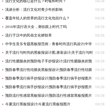
08/28
流行文化的核心是什么？时髦和时尚？
08/28
浅谈分析：流行文化对青少年的影响
08/28
覆盖年轻人的世界的流行文化包括什么？
08/28
2016年流行语大全，测你跟上时代了吗
08/28
流行于汉中的民俗文化锣鼓草
08/28
中学生音乐专题黑板报范例：青春时尚流行风设计|中学
08/28
生音乐专题黑板报范例：青春时尚流行风图片
关于流行与时尚的黑板报设计图,唐装设计|关于流行与时
08/28
尚的黑板报设计图,唐装图片
流行性腮腺炎的预防电子手抄报设计|流行性腮腺炎的预
08/28
防电子手抄报图片
预防春季流行性结膜炎黑板报设计|预防春季流行性结膜
08/28
炎黑板报图片
预防春季流行病手抄报设计|预防春季流行病手抄报图片
08/28
预防春季流行病手抄报设计|预防春季流行病手抄报图片
08/28
预防流行性感冒黑板报设计|预防流行性感冒黑板报图片
08/28
今夏流行黑板报设计|今夏流行黑板报图片