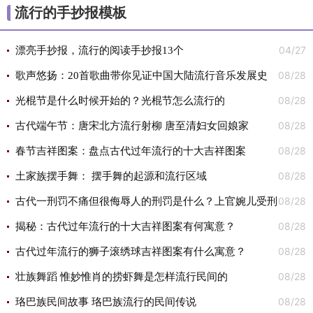
流行的手抄报模板
04/27
漂亮手抄报，流行的阅读手抄报13个
08/28
歌声悠扬：20首歌曲带你见证中国大陆流行音乐发展史
08/28
光棍节是什么时候开始的？光棍节怎么流行的
08/28
古代端午节：唐宋北方流行射柳 唐至清妇女回娘家
08/28
春节吉祥图案：盘点古代过年流行的十大吉祥图案
08/28
土家族摆手舞： 摆手舞的起源和流行区域
08/28
古代一刑罚不痛但很侮辱人的刑罚是什么？上官婉儿受刑
08/28
后变得更妩媚，流行至今
揭秘：古代过年流行的十大吉祥图案有何寓意？
08/28
古代过年流行的狮子滚绣球吉祥图案有什么寓意？
08/28
壮族舞蹈 惟妙惟肖的捞虾舞是怎样流行民间的
08/28
珞巴族民间故事 珞巴族流行的民间传说