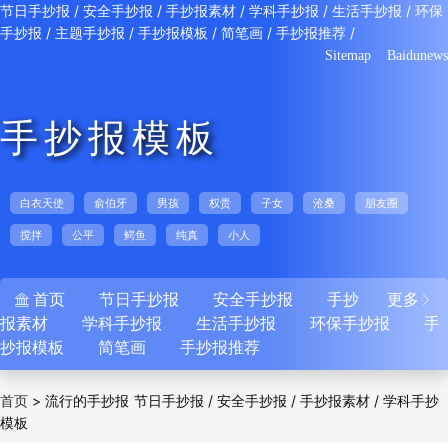
/
/
/
/
/
节日手抄报
安全手抄报
手抄报素材
学科手抄报
生活手抄报
环保
/
/
/
/
/
手抄报
主题手抄报
手抄报模板
简笔画
手抄报推荐
Sitemap
Baidunews
手抄报模板
白衣天使
俞伯牙
男孩
权贵
子女
沧桑
朋友圈
搅拌
公平
鳄鱼
纯真
小人
首页
节日手抄报
安全手抄报
手抄
更多


报素材
学科手抄报
生活手抄报
环保手抄报
手
抄报模板
简笔画
手抄报推荐
>
流行的手抄报
/
/
/
首页
节日手抄报
安全手抄报
手抄报素材
学科手抄
模板
/
/
/
/
报
生活手抄报
环保手抄报
主题手抄报
手抄
/
/
/
报模板
简笔画
手抄报推荐
