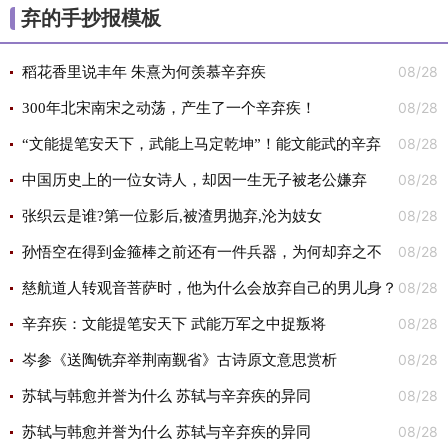
弃的手抄报模板
08/28
稻花香里说丰年 朱熹为何羡慕辛弃疾
08/28
300年北宋南宋之动荡，产生了一个辛弃疾！
08/28
“文能提笔安天下，武能上马定乾坤”！能文能武的辛弃
08/28
疾！
中国历史上的一位女诗人，却因一生无子被老公嫌弃
08/28
张织云是谁?第一位影后,被渣男抛弃,沦为妓女
08/28
孙悟空在得到金箍棒之前还有一件兵器，为何却弃之不
08/28
用？
慈航道人转观音菩萨时，他为什么会放弃自己的男儿身？
08/28
辛弃疾：文能提笔安天下 武能万军之中捉叛将
08/28
岑参《送陶铣弃举荆南觐省》古诗原文意思赏析
08/28
苏轼与韩愈并誉为什么 苏轼与辛弃疾的异同
08/28
苏轼与韩愈并誉为什么 苏轼与辛弃疾的异同