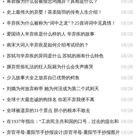
08/28
蒋碧薇为什么会被徐悲鸿抛弃？真相是什么？
08/28
史上最伟大的弃婴！茶圣陆羽的传奇人生介绍！
08/28
辛弃疾为什么被称为“词中之龙”？25首诗词中见真情！
08/28
爱国诗人辛弃疾是什么样的人 辛弃疾的故事
08/28
南宋大词人辛弃疾是如何介绍考试经的？
08/28
苏轼与辛弃疾的异同是什么 苏轼的画有什么特色
08/28
摒弃世俗礼法的狂人阮籍为什么会失声痛哭
08/28
少儿故事大全之放弃自己优势的鳄鱼
08/28
刘娥为何放弃称帝 她为何没成为第二个武则天
08/28
全球十大最忠诚的狗排名 你若不弃我便不离
08/28
全球被遗弃的31个景点 胆小的根本不敢去
08/28
在1937年指出：“工农民主共和国的口号，过去的提出和
08/28
今天的放弃，都是正确的”。试结合1927—1937年中国革命的实
弃官寻母-重阳节手抄报设计|弃官寻母-重阳节手抄报图片