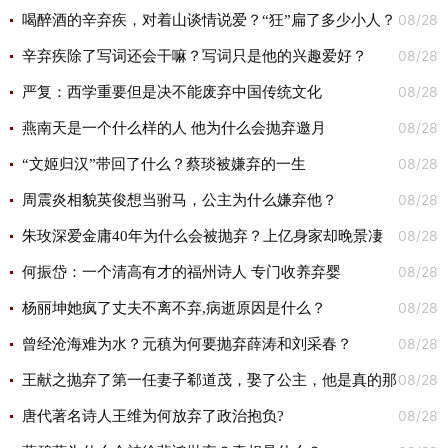
08/28
喝醉酒的辛弃疾，对着山谈情说爱？“狂”扁了多少小人？
08/28
辛弃疾除了写词还会干嘛？写词只是他的兴趣爱好？
08/28
严复：西学重要但是决不能废弃中国传统文化
08/28
燕南天是一个什么样的人 他为什么会抛弃邀月
08/28
“文姬归汉”带回了什么？蔡琰被嫌弃的一生
08/28
周震炎相貌英俊想当驸马，公主为什么嫌弃他？
08/28
朱玫深爱金庸40年为什么会被抛弃？上亿身家却晚景凄
08/28
惨，儿子成她心头难
何振岱：一个清高有才的福州诗人 专门收养弃婴
08/28
杨丽坤她疯了丈夫不离不弃,病逝原因是什么？
08/28
曾经沧海难为水？元稹为何要抛弃薛涛和刘采春？
08/28
王献之抛弃了第一任妻子郗道茂，娶了公主，他是真的那
08/28
么爱权贵吗？
唐代著名诗人王维为何放弃了政治抱负?