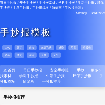
/
/
/
/
/
节日手抄报
安全手抄报
手抄报素材
学科手抄报
生活手抄报
环保
/
/
/
/
/
手抄报
主题手抄报
手抄报模板
简笔画
手抄报推荐
Sitemap
Baidunews
手抄报模板
生气
园丁
南海
超级飞侠
感受
写雷
滑滑梯
协会
碰瓷
杂诗
百灵
天平
首页
节日手抄报
安全手抄报
手抄
更多


报素材
学科手抄报
生活手抄报
环保手抄报
手
抄报模板
简笔画
手抄报推荐
手抄报推荐