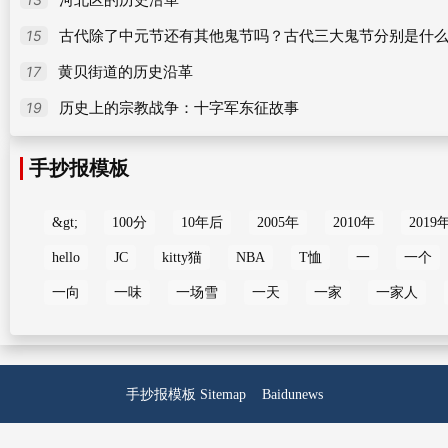
河北区的历史沿革
15
古代除了中元节还有其他鬼节吗？古代三大鬼节分别是什
17
黄贝街道的历史沿革
19
历史上的宗教战争：十字军东征故事
手抄报模板
&gt;
100分
10年后
2005年
2010年
2019
hello
JC
kitty猫
NBA
T恤
一
一个
一向
一味
一场雪
一天
一家
一家人
手抄报模板
Sitemap
Baidunews