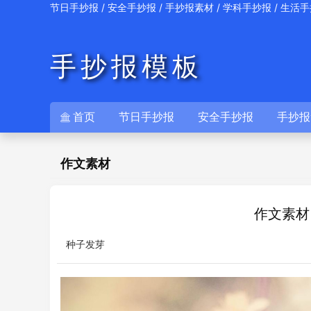
/
/
/
/
节日手抄报
安全手抄报
手抄报素材
学科手抄报
生活手
手抄报模板
首页
节日手抄报
安全手抄报
手抄报

作文素材
作文素材
种子发芽