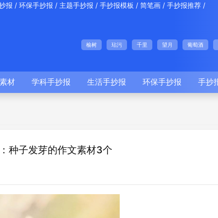
/
/
/
/
/
/
抄报
环保手抄报
主题手抄报
手抄报模板
简笔画
手抄报推荐
榆树
玷污
千里
望月
葡萄酒
素材
学科手抄报
生活手抄报
环保手抄报
手抄
：种子发芽的作文素材3个