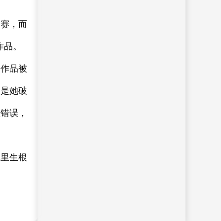
比赛，而
作品。
的作品被
了是她破
认错误，
体里生根