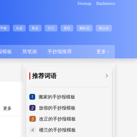
Sitemap
Baidunews
平衡
头发
取名
它们
柔软
喇叭花
寒山寺
报模板
简笔画
手抄报推荐
更多

推荐词语

1
搬家的手抄报模板
2
放假的手抄报模板
更多
3
改正的手抄报模板
4
楼兰的手抄报模板