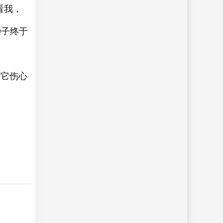
看我，
种子终于
，它伤心