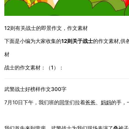
12则有关战士的即景作文，作文素材
下面是小编为大家收集的
12则关于战士
的
,
作文素材
材
的作文素材：（1）：
战士
武警
好榜样作文300字
战士
7月10日下午，我们班的
同学
们拉着
爸爸
、
妈妈
的手，
我们首先来到营房，武警战士为我们现场表演了叠被子