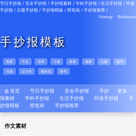
/
/
/
/
/
节日手抄报
安全手抄报
手抄报素材
学科手抄报
生活手抄报
环保
/
/
/
/
/
手抄报
主题手抄报
手抄报模板
简笔画
手抄报推荐
Sitemap
Baidunews
手抄报模板
景观
千古
谷雨
小偷
菜谱
海豚
儿媳
劝学
乌龙
过大年
爆米花
家书
首页
节日手抄报
安全手抄报
手抄
更多


报素材
学科手抄报
生活手抄报
环保手抄报
手
抄报模板
简笔画
手抄报推荐
作文素材