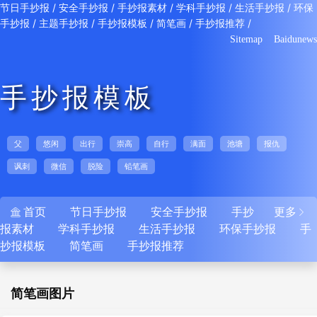
/
/
/
/
/
节日手抄报
安全手抄报
手抄报素材
学科手抄报
生活手抄报
环保
/
/
/
/
/
手抄报
主题手抄报
手抄报模板
简笔画
手抄报推荐
Sitemap
Baidunews
手抄报模板
父
悠闲
出行
崇高
自行
满面
池塘
报仇
讽刺
微信
脱险
铅笔画
首页
节日手抄报
安全手抄报
手抄
更多


报素材
学科手抄报
生活手抄报
环保手抄报
手
抄报模板
简笔画
手抄报推荐
简笔画图片