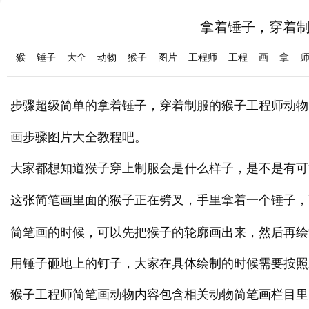
拿着锤子，穿着
猴
锤子
大全
动物
猴子
图片
工程师
工程
画
拿
步骤超级简单的拿着锤子，穿着制服的
子工程师动物
猴
画步骤图片大全教程吧。
大家都想知道猴子穿上制服会是什么样子，是不是有可
这张简笔画里面的猴子正在劈叉，手里拿着一个
，
锤子
简笔画的时候，可以先把猴子的轮廓画出来，然后再绘
用锤子砸地上的钉子，大家在具体绘制的时候需要按照
猴子工程师简笔画动物内容包含相关动物简笔画栏目里