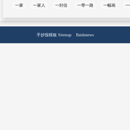
一家
一家人
一封信
一带一路
一幅画
一
手抄报模板
Sitemap
Baidunews