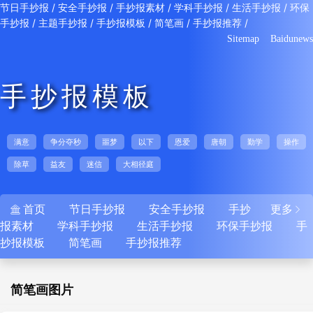
/
/
/
/
/
节日手抄报
安全手抄报
手抄报素材
学科手抄报
生活手抄报
环保
/
/
/
/
/
手抄报
主题手抄报
手抄报模板
简笔画
手抄报推荐
Sitemap
Baidunews
手抄报模板
满意
争分夺秒
噩梦
以下
恩爱
唐朝
勤学
操作
除草
益友
迷信
大相径庭
首页
节日手抄报
安全手抄报
手抄
更多


报素材
学科手抄报
生活手抄报
环保手抄报
手
抄报模板
简笔画
手抄报推荐
简笔画图片