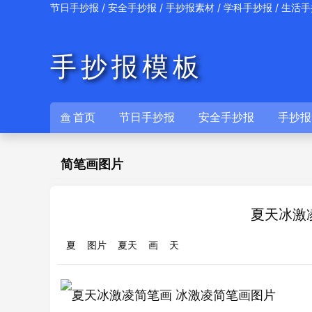
/
/
/
/
节日手抄报
安全手抄报
手抄报素材
学科手抄报
生活手
手抄报模板
首页
节日手抄报
安全手抄报
手抄报

简笔画图片
夏天冰激
夏
图片
夏天
画
天