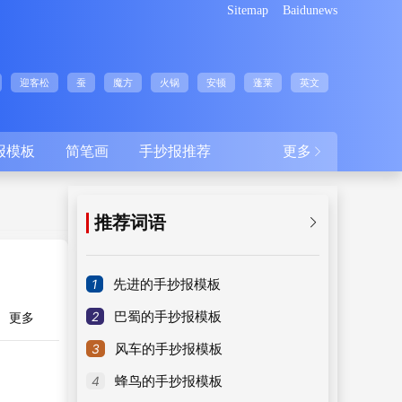
Sitemap
Baidunews
迎客松
蚕
魔方
火锅
安顿
蓬莱
英文
报模板
简笔画
手抄报推荐
更多

推荐词语

1
先进的手抄报模板
2
巴蜀的手抄报模板
更多
3
风车的手抄报模板
4
蜂鸟的手抄报模板