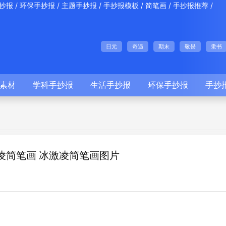
/
/
/
/
/
/
抄报
环保手抄报
主题手抄报
手抄报模板
简笔画
手抄报推荐
日元
奇遇
期末
敬畏
隶书
素材
学科手抄报
生活手抄报
环保手抄报
手抄
凌简笔画 冰激凌简笔画图片