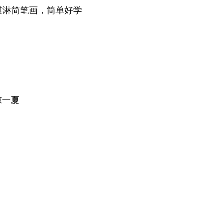
淇淋简笔画，简单好学
凉一
夏