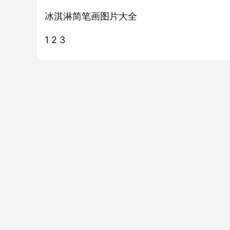
冰淇淋简笔画
大全
图片
1 2 3