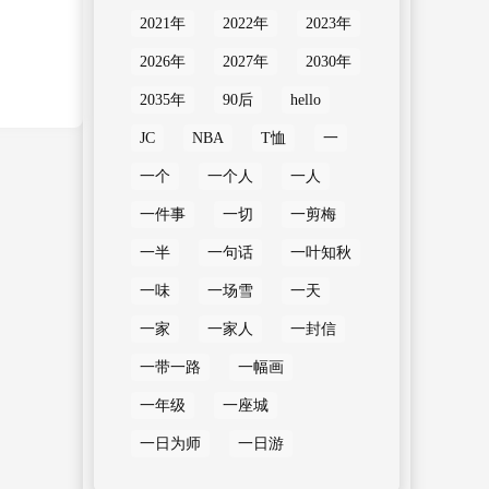
2021年
2022年
2023年
2026年
2027年
2030年
2035年
90后
hello
JC
NBA
T恤
一
一个
一个人
一人
一件事
一切
一剪梅
一半
一句话
一叶知秋
一味
一场雪
一天
一家
一家人
一封信
一带一路
一幅画
一年级
一座城
一日为师
一日游