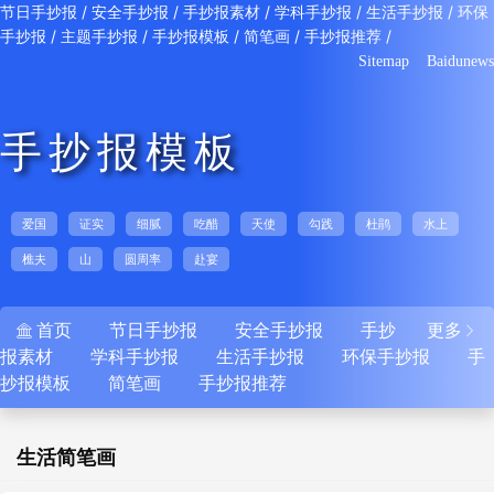
/
/
/
/
/
节日手抄报
安全手抄报
手抄报素材
学科手抄报
生活手抄报
环保
/
/
/
/
/
手抄报
主题手抄报
手抄报模板
简笔画
手抄报推荐
Sitemap
Baidunews
手抄报模板
爱国
证实
细腻
吃醋
天使
勾践
杜鹃
水上
樵夫
山
圆周率
赴宴
首页
节日手抄报
安全手抄报
手抄
更多


报素材
学科手抄报
生活手抄报
环保手抄报
手
抄报模板
简笔画
手抄报推荐
生活简笔画