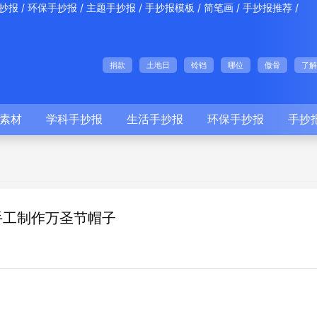
/
/
/
/
/
/
抄报
环保手抄报
主题手抄报
手抄报模板
简笔画
手抄报推荐
捐款
土地日
铃铛
哪位
傲骨
了解
素材
学科手抄报
生活手抄报
环保手抄报
手抄
手工制作万圣节帽子