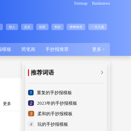
Sitemap
Baidunews
他人
流水
校歌
和好
铮铮铁骨
一言九鼎
报模板
简笔画
手抄报推荐
更多

推荐词语

1
重复的手抄报模板
2
2023年的手抄报模板
更多
3
柔和的手抄报模板
4
玩的手抄报模板