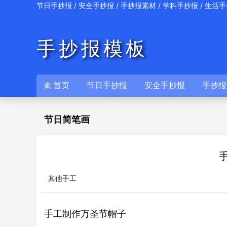
/
/
/
/
节日手抄报
安全手抄报
手抄报素材
学科手抄报
生活手
手抄报模板
首页
节日手抄报
安全手抄报
手抄报

节日简笔画
其他手工
手工制作万圣节帽子