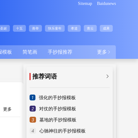
Sitemap
Baidunews
圣诞
十五
善举
快乐童年
孝道
青云
成果
报模板
简笔画
手抄报推荐
更多

推荐词语

1
强化的手抄报模板
2
对仗的手抄报模板
更多
3
墓地的手抄报模板
4
心驰神往的手抄报模板