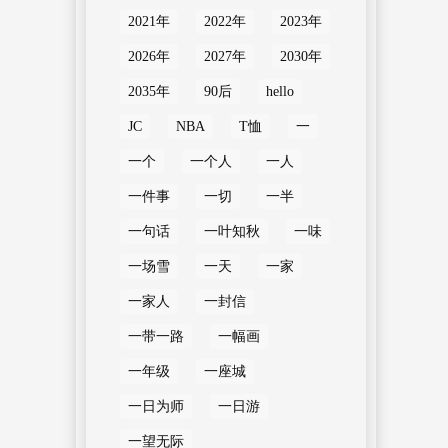
2021年
2022年
2023年
2026年
2027年
2030年
2035年
90后
hello
JC
NBA
T恤
一
一个
一个人
一人
一件事
一切
一半
一句话
一叶知秋
一味
一场雪
一天
一家
一家人
一封信
一带一路
一幅画
一年级
一座城
一日为师
一日游
一望无际