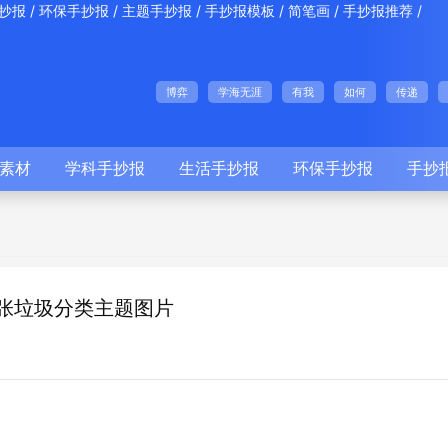
/
/
/
/
/
/
抄报
环保手抄报
主题手抄报
手抄报模板
简笔画
手抄报推荐
博弈
学海无涯
有我
如何
传递
素材
学科手抄报
生活手抄报
环保手抄报
手抄
张垃圾分类主题图片