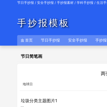
/
/
/
/
节日手抄报
安全手抄报
手抄报素材
学科手抄报
生活手
手抄报模板
首页
节日手抄报
安全手抄报
手抄报

节日简笔画
两
地球日
垃圾分类主题图片1