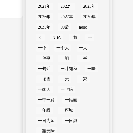
2021年
2022年
2023年
2026年
2027年
2030年
2035年
90后
hello
JC
NBA
T恤
一
一个
一个人
一人
一件事
一切
一半
一句话
一叶知秋
一味
一场雪
一天
一家
一家人
一封信
一带一路
一幅画
一年级
一座城
一日为师
一日游
一望无际