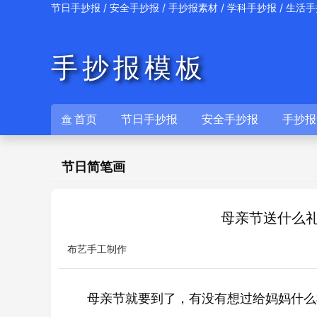
/
/
/
/
节日手抄报
安全手抄报
手抄报素材
学科手抄报
生活手
手抄报模板
首页
节日手抄报
安全手抄报
手抄报

节日简笔画
母亲节送什么
布艺手工制作
母亲节就要到了，有没有想过给妈妈什么样