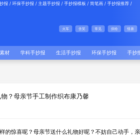
/
/
/
/
/
/
抄报
环保手抄报
主题手抄报
手抄报模板
简笔画
手抄报推荐
火车
含笑
常见
供给
怪兽
素材
学科手抄报
生活手抄报
环保手抄报
手抄
礼物？母亲节手工制作织布康乃馨
的惊喜呢？母亲节送什么礼物好呢？不妨自己动手，亲