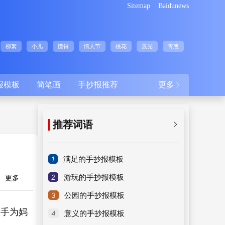
Sitemap
Baidunews
柳絮
小儿
懂得
情人节
桃花
晨光
青葱
报模板
简笔画
手抄报推荐
更多

推荐词语

1
满足的手抄报模板
2
游玩的手抄报模板
更多
3
公园的手抄报模板
手为妈
4
意义的手抄报模板