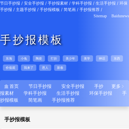
/
/
/
/
/
节日手抄报
安全手抄报
手抄报素材
学科手抄报
生活手抄报
环保
/
/
/
/
/
手抄报
主题手抄报
手抄报模板
简笔画
手抄报推荐
Sitemap
Baidunews
手抄报模板
东海
小兔
陶瓷
打折
美少年
美学
神话
东西
价值观
我来了
恩人
新春
首页
节日手抄报
安全手抄报
手抄
更多


报素材
学科手抄报
生活手抄报
环保手抄报
手
抄报模板
简笔画
手抄报推荐
手抄报模板