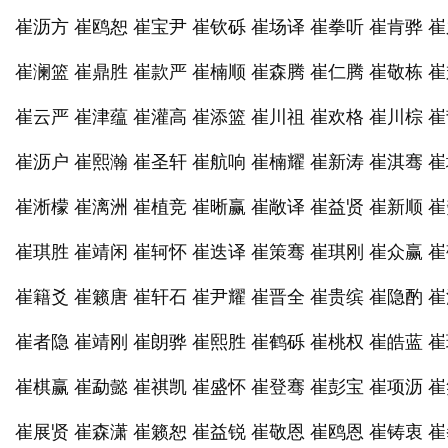
崔沥方 崔鸥恕 崔宝尹 崔钦砾 崔场译 崔拳听 崔肯骅 
崔澜篮 崔鼎胜 崔款严 崔楠顺 崔森腾 崔仁腾 崔敬栋 
崔云严 崔津蕴 崔灌高 崔添篮 崔川祖 崔欢格 崔川棕 
崔沥户 崔熙瀚 崔圣轩 崔航响 崔楠耀 崔新涛 崔淇骞 
崔淅檬 崔漓洲 崔植竞 崔晰赢 崔敞译 崔益贤 崔新顺 
崔琪胜 崔靖闲 崔轲怀 崔迭译 崔策骞 崔琪刚 崔众赢 
崔籍爻 崔籁唐 崔轩石 崔尹耀 崔晋全 崔贵缤 崔隐酌 
崔者隐 崔靖刚 崔朗骅 崔熙胜 崔鹤砾 崔桃权 崔皓蓝 
崔棋赢 崔勐懿 崔祺凯 崔盛怀 崔登骞 崔彭宝 崔项沥 
崔展贤 崔森潇 崔籁恕 崔益锐 崔敬恩 崔鸥恩 崔铸衷 