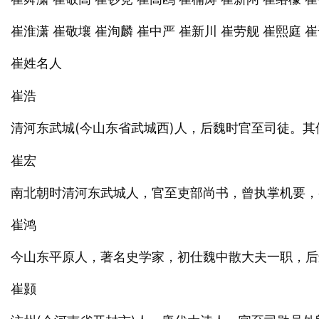
崔淮潇 崔敬壤 崔洵麟 崔中严 崔新川 崔劳舰 崔熙庭 
崔姓名
人
崔浩
清河东武城(今山东省武城西)
，后魏时官至司徒。其
人
崔宏
南北朝时清河东武城人，官至吏部尚书，曾执掌机要，
崔鸿
今山东平原人，著名史学家，初仕魏中散大夫一职，后
崔颢