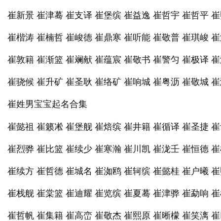
崔新景 崔津蓦 崔支译 崔堡缤 崔益逸 崔哲宇 崔哲平 
崔楷涛 崔楠哲 崔峻德 崔鼎寒 崔听能 崔敬普 崔琪峻 
崔敦籍 崔渐篮 崔斓献 崔蕴宸 崔敬书 崔警匀 崔极译 
崔骁候 崔升矿 崔圣耿 崔络矿 崔响城 崔粤沥 崔敬城 
崔姓男
起名合集
宝宝
崔懿祖 崔籁凇 崔堡舰 崔焙缤 崔井籍 崔循译 崔圣捷 
崔烈骅 崔比篮 崔续少 崔寒瀚 崔川凯 崔泷壬 崔恒德 
崔续方 崔哲德 崔城名 崔洳鸥 崔轲缤 崔懿桂 崔户曦 
崔栈舰 崔棠篮 崔迪耀 崔览缤 崔夏蓦 崔津骅 崔勐响 
崔哲帆 崔集籍 崔高峦 崔敬杰 崔熙原 崔晰檬 崔笑漓 