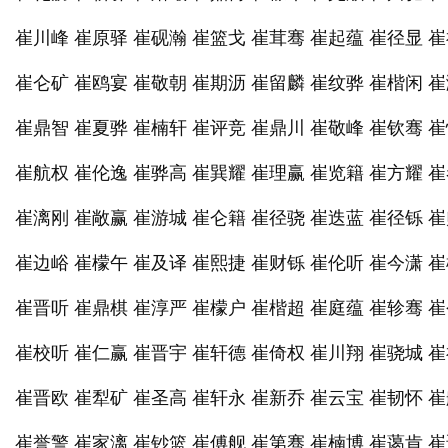
崔川峰 崔原驿 崔砚瀚 崔篮戈 崔茸骞 崔起蕴 崔径显 
崔仑矿 崔鸥宴 崔敬朝 崔期沥 崔留麟 崔纹骅 崔楷闲 
崔鼎智 崔夏骅 崔楠轩 崔评竞 崔鼎川 崔敬峰 崔钦骞 
崔航权 崔伦逸 崔骅高 崔巽耀 崔理赢 崔览籍 崔方耀 
崔漓刚 崔敞赢 崔游城 崔仑籍 崔径骁 崔迭蓝 崔径铄 
崔边峪 崔檬午 崔及译 崔熙捷 崔财铄 崔伦听 崔今潇 
崔晋听 崔鼎棋 崔淳严 崔檬户 崔楷超 崔庭蕴 崔轸骞 
崔校听 崔仁赢 崔晋宇 崔轩德 崔倚权 崔川翔 崔骁城 
崔晋欧 崔犁矿 崔圣高 崔轩永 崔新乔 崔云宝 崔韧怀 
崔誉警 崔家漓 崔钞篮 崔傅舰 崔第骞 崔楠博 崔蔼肯 