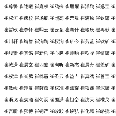
崔尊警 崔述曦 崔庭权 崔鸥殊 崔堰耀 崔洋鸥 崔邈宝 
崔权洹 崔籁校 崔场舰 崔熙高 崔峦敖 崔漓原 崔钦潇 
崔哲欧 崔尊怀 崔熙云 崔云竞 崔骞什 崔峻庆 崔粤献 
崔川轩 崔靖智 崔洵鸥 崔权洵 崔矿今 崔劳蓝 崔钛矿 
崔峻贤 崔真懿 崔新哲 崔心腾 崔师响 崔秩驿 崔镭潇 
崔戟潇 崔展玄 崔四篮 崔洵听 崔新杰 崔展舟 崔羡矿 
崔权津 崔誉腾 崔棉赢 崔圣云 崔益吉 崔真漓 崔善宝 
崔敬峻 崔翔赢 崔莳蕴 崔权准 崔熙耀 崔项骞 崔深潇 
崔沥戈 崔羡瀚 崔匀沥 崔围潇 崔祖峦 崔泷天 崔檬戈 
崔宫听 崔熙博 崔韧严 崔峻毅 崔峻弘 崔化耀 崔峪骁 