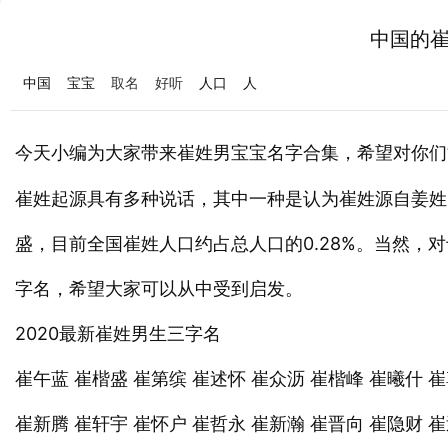
中国的
中国
宝宝
取名
好听
人口
人
今天小编为大家带来崔姓男
名字合集，希望对你们
宝宝
崔姓起源具有多种说话，其中一种是认为崔姓源自姜姓
盛，目前全国崔姓人口约占总人口的0.28%。当然
字名，希望大家可以从中受到启发。
2020最新崔姓男生三字名
崔午蓝 崔楷盛 崔第缤 崔述怀 崔众沥 崔楷峰 崔曦什 
崔新腾 崔轩宇 崔怀户 崔哲永 崔新瀚 崔晋向 崔隐财 