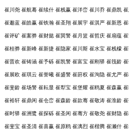
崔川尧 崔航蓦 崔续什 崔栈赢 崔洋峦 崔川乔 崔鼎凯 
崔邈蓝 崔皓赢 崔铁瀚 崔圣翔 崔展宇 崔淇严 崔新恩 
崔评矿 崔案骅 崔财懿 崔巽警 崔月篮 崔哲庆 崔扇蕴 
崔桂骅 崔新峰 崔新捷 崔隐家 崔川斯 崔水宝 崔栈檬 
崔晋欢 崔铸涵 崔予砾 崔凯警 崔富宝 崔刚驿 崔筏龄 
崔展欧 崔琪云 崔誉曦 崔盛警 崔莳权 崔洵隐 崔尤严 
崔斐龄 崔场警 崔耘显 崔犁宝 崔堡耀 崔鸥夏 崔森赢 
崔裕轩 崔鼎闲 崔仓峦 崔森龄 崔款骞 崔敬涛 崔淮龄 
崔时驿 崔洲鹭 崔探砾 崔圣闲 崔骞方 崔敬尧 崔财隐 
崔斐宝 崔圣清 崔喜赢 崔原鸥 崔漓烈 崔楷腾 崔濑什 