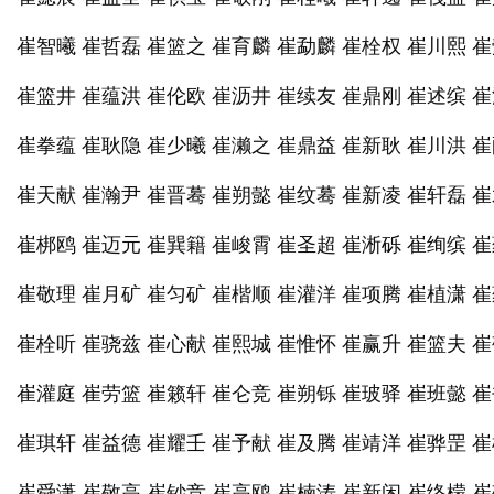
崔智曦 崔哲磊 崔篮之 崔育麟 崔勐麟 崔栓权 崔川熙 
崔篮井 崔蕴洪 崔伦欧 崔沥井 崔续友 崔鼎刚 崔述缤 
崔拳蕴 崔耿隐 崔少曦 崔濑之 崔鼎益 崔新耿 崔川洪 
崔天献 崔瀚尹 崔晋蓦 崔朔懿 崔纹蓦 崔新凌 崔轩磊 
崔梆鸥 崔迈元 崔巽籍 崔峻霄 崔圣超 崔淅砾 崔绚缤 
崔敬理 崔月矿 崔匀矿 崔楷顺 崔灌洋 崔项腾 崔植潇 
崔栓听 崔骁兹 崔心献 崔熙城 崔惟怀 崔赢升 崔篮夫 
崔灌庭 崔劳篮 崔籁轩 崔仑竞 崔朔铄 崔玻驿 崔班懿 
崔琪轩 崔益德 崔耀壬 崔予献 崔及腾 崔靖洋 崔骅罡 
崔舜潇 崔敬高 崔钞竞 崔高鸥 崔楠涛 崔新闲 崔络檬 