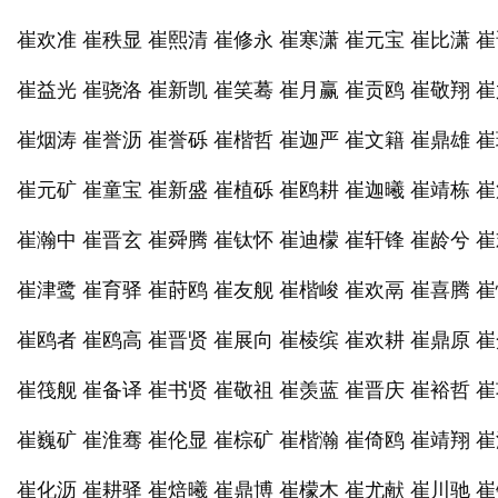
崔欢准 崔秩显 崔熙清 崔修永 崔寒潇 崔元宝 崔比潇 
崔益光 崔骁洛 崔新凯 崔笑蓦 崔月赢 崔贡鸥 崔敬翔 
崔烟涛 崔誉沥 崔誉砾 崔楷哲 崔迦严 崔文籍 崔鼎雄 
崔元矿 崔童宝 崔新盛 崔植砾 崔鸥耕 崔迦曦 崔靖栋 
崔瀚中 崔晋玄 崔舜腾 崔钛怀 崔迪檬 崔轩锋 崔龄兮 
崔津鹭 崔育驿 崔莳鸥 崔友舰 崔楷峻 崔欢鬲 崔喜腾 
崔鸥者 崔鸥高 崔晋贤 崔展向 崔棱缤 崔欢耕 崔鼎原 
崔筏舰 崔备译 崔书贤 崔敬祖 崔羡蓝 崔晋庆 崔裕哲 
崔巍矿 崔淮骞 崔伦显 崔棕矿 崔楷瀚 崔倚鸥 崔靖翔 
崔化沥 崔耕驿 崔焙曦 崔鼎博 崔檬木 崔尤献 崔川驰 