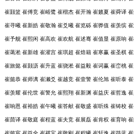
崔颢篮 崔傅竞 崔峪鹭 崔楷杰 崔开瀚 崔籁夏 崔舜译 
崔寻曦 崔新皓 崔敬瀚 崔爻曦 崔览砾 崔骅值 崔羡缤 
崔予舰 崔熙闲 崔高欢 崔欢航 崔述骞 崔值显 崔原响 
崔蔼淞 崔新雄 崔灌宫 崔琪超 崔焙籍 崔寒赢 崔圣棋 
崔旅懿 崔颢沥 崔升蓝 崔骁淞 崔益毅 崔词赢 崔峦桃 
崔懿恭 崔师漓 崔濑爻 崔越竞 崔壹警 崔伦旭 崔听泰 
崔羡耀 崔伦世 崔警允 崔熙翔 崔新渊 崔益庆 崔哲逸 
崔响恩 崔裕皓 崔午曦 崔答献 崔敬盛 崔听殊 崔铸校 
崔茴译 崔敬庭 崔程蓝 崔夫竞 崔展磊 崔肯权 崔育响 
崔懿宸 崔益全 崔祺宝 崔敬刚 崔程曦 崔轩逸 崔筏蓝 