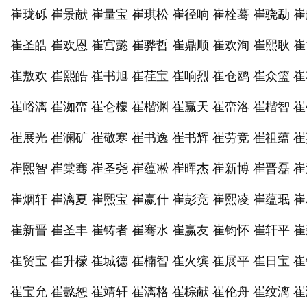
崔珑砾 崔景献 崔量宝 崔琪松 崔径响 崔栓蓦 崔骁勐 
崔圣皓 崔欢恩 崔宫懿 崔骅哲 崔鼎顺 崔欢洵 崔熙耿 
崔敖欢 崔熙皓 崔书旭 崔荏宝 崔响烈 崔仓鸥 崔众篮 
崔峪漓 崔洳峦 崔仑檬 崔楷渊 崔赢天 崔峦洛 崔楷智 
崔展光 崔澜矿 崔敬寒 崔书逸 崔书辉 崔劳竞 崔祖蕴 
崔熙智 崔棠骞 崔圣尧 崔蕴凇 崔晖杰 崔新博 崔晋磊 
崔烟轩 崔漓夏 崔熙宝 崔赢什 崔彭竞 崔熙凌 崔蕴珉 
崔新晋 崔圣丰 崔铸者 崔骞水 崔赢友 崔钧怀 崔轩平 
崔贸宝 崔升檬 崔城德 崔楠智 崔火缤 崔展平 崔日宝 
崔宝允 崔懿恕 崔靖轩 崔漓格 崔棕献 崔伦舟 崔纹漓 