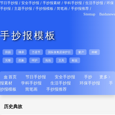
/
/
/
/
/
节日手抄报
安全手抄报
手抄报素材
学科手抄报
生活手抄报
环保
/
/
/
/
/
手抄报
主题手抄报
手抄报模板
简笔画
手抄报推荐
Sitemap
Baidunews
手抄报模板
田园
继承
万圣节
国际臭氧层保护日
窗户
种树
完整
想象
呵护
泡泡
文具
献血
首页
节日手抄报
安全手抄报
手抄
更多


报素材
学科手抄报
生活手抄报
环保手抄报
手
抄报模板
简笔画
手抄报推荐
历史典故