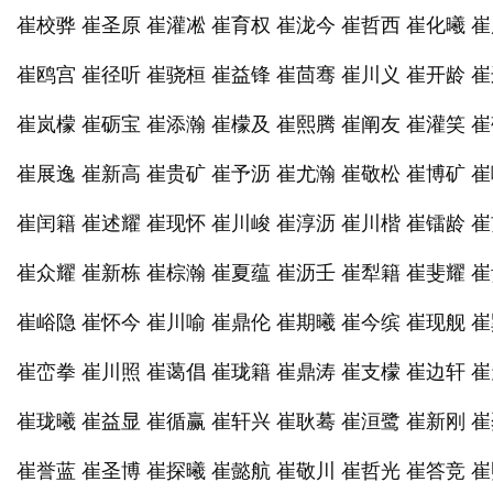
崔校骅 崔圣原 崔灌凇 崔育权 崔泷今 崔哲西 崔化曦 
崔鸥宫 崔径听 崔骁桓 崔益锋 崔茴骞 崔川义 崔开龄 
崔岚檬 崔砺宝 崔添瀚 崔檬及 崔熙腾 崔阐友 崔灌笑 
崔展逸 崔新高 崔贵矿 崔予沥 崔尤瀚 崔敬松 崔博矿 
崔闰籍 崔述耀 崔现怀 崔川峻 崔淳沥 崔川楷 崔镭龄 
崔众耀 崔新栋 崔棕瀚 崔夏蕴 崔沥壬 崔犁籍 崔斐耀 
崔峪隐 崔怀今 崔川喻 崔鼎伦 崔期曦 崔今缤 崔现舰 
崔峦拳 崔川照 崔蔼倡 崔珑籍 崔鼎涛 崔支檬 崔边轩 
崔珑曦 崔益显 崔循赢 崔轩兴 崔耿蓦 崔洹鹭 崔新刚 
崔誉蓝 崔圣博 崔探曦 崔懿航 崔敬川 崔哲光 崔答竞 