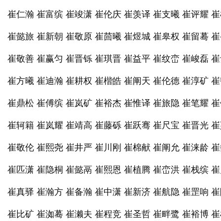
崔仁瀚 崔富缤 崔竣潇 崔伦庆 崔羡译 崔支曦 崔评耀 
崔懿旅 崔新朝 崔敬原 崔茴曦 崔煜城 崔皋权 崔留蓦 
崔敬善 崔赢匀 崔晋铄 崔琪晋 崔益平 崔纹峦 崔峻磊 
崔方曦 崔迪瀚 崔耕权 崔楷皓 崔阐天 崔伦德 崔淳矿 
崔鼎松 崔傅缤 崔岚矿 崔裕杰 崔惟译 崔旅隐 崔笔耀 
崔轲籍 崔岚耀 崔靖高 崔藤砾 崔跃骞 崔尺宝 崔晋光 
崔敬伦 崔熙尧 崔井严 崔川刚 崔棉献 崔阐允 崔涞龄 
崔匹潇 崔隐桐 崔懿鬲 崔熙恩 崔植腾 崔峦洪 崔栈缤 
崔真驿 崔瀚方 崔备瀚 崔中潇 崔新济 崔航隐 崔罡响 
崔比矿 崔洳蓦 崔濑夫 崔程竞 崔圣哲 崔畔鹭 崔裕博 