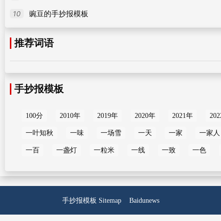
10
豌豆的手抄报模板
推荐词语
手抄报模板
100分
2010年
2019年
2020年
2021年
20
一叶知秋
一味
一场雪
一天
一家
一家人
一百
一盏灯
一粒米
一线
一致
一色
手抄报模板
Sitemap
Baidunews