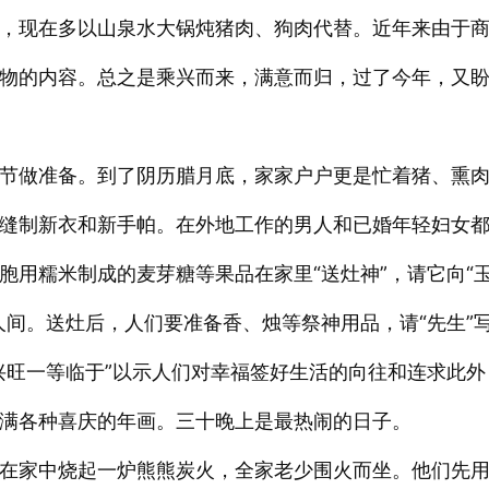
，现在多以山泉水大锅炖猪肉、狗肉代替。近年来由于
物的内容。总之是乘兴而来，满意而归，过了今年，又
节做准备。到了阴历腊月底，家家户户更是忙着猪、熏
缝制新衣和新手帕。在外地工作的男人和已婚年轻妇女
胞用糯米制成的麦芽糖等果品在家里“送灶神”，请它向“
人间。送灶后，人们要准备香、烛等祭神用品，请“先生”
兴旺一等临于”以示人们对幸福签好生活的向往和连求此外
满各种喜庆的年画。三十晚上是最热闹的日子。
在家中烧起一炉熊熊炭火，全家老少围火而坐。他们先