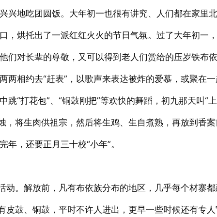
兴兴地吃团圆饭。大年初一也很有讲究、人们都在家里
口，烘托出了一派红红火火的节日气氛。过了大年初一
他们对长辈的尊敬，又可以得到老人们赏给的压岁铁布
两两相约去“赶表”，以歌声来表达被炸的爱慕，或聚在一
跳“打花包”、“铜鼓刚把”等欢快的舞蹈，初九那天叫“上
香烛，将生肉供祖宗，然后将生鸡、生自煮熟，再放到香案
完年，还要正月三十校“小年”。
献活动。解放前，凡有布依族分布的地区，几乎每个材寨都
挂有皮鼓、铜鼓，平时不许人进出，更早一些时候还有专人