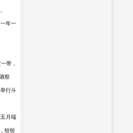
家。
了一年一
波一带，
酒祭
要举行斗
于五月端
，纷纷