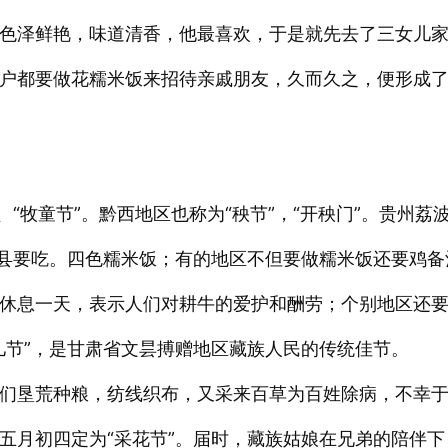
色泽鲜艳，味道清香，他最喜欢，于是就先去了三女儿
户都要做花糯米饭来招待亲戚朋友，久而久之，便形成
“牧童节”。黔西地区也称为“秧节”，“开秧门”。贵州荔
溪县要吃。四色糯米饭；有的地区不但要做糯米饭还要鸡备
休息一天，表示人们对耕牛的爱护和酬劳；个别地区还
儿节”，是甘肃省文昙搏赠地区藏族人民的传统佳节。
们垦荒种粮，纺线织布，又采来百草为百姓除病，不幸
五月初四定为“采花节”。届时，藏族姑娘在兄弟的陪伴下