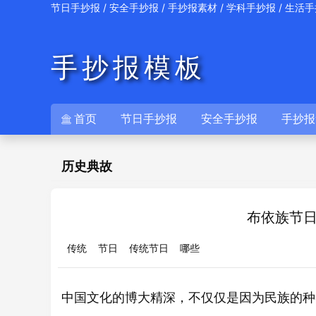
/
/
/
/
节日手抄报
安全手抄报
手抄报素材
学科手抄报
生活手
手抄报模板
首页
节日手抄报
安全手抄报
手抄报

历史典故
布依族节日
传统
节日
传统节日
哪些
中国文化的博大精深，不仅仅是因为民族的种