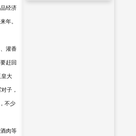
商品经济
盼来年。
肉、灌香
都要赶回
玉皇大
写对子，
，不少
用酒肉等