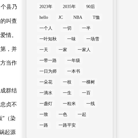
多个县乃
2023年
2035年
90后
hello
JC
NBA
T恤
男的叫查
一个人
一切
一半
立爱情。
一叶知秋
一味
一场雪
宅第，并
一天
一家
一家人
一带一路
一年级
地方当作
一日为师
一本书
一朵花
一枝
一棵树
，成群结
一滴水
一生
一百
种忠贞不
一盏灯
一粒米
一线
一致
一色
一起
”（染
一路
一路平安
锅起源