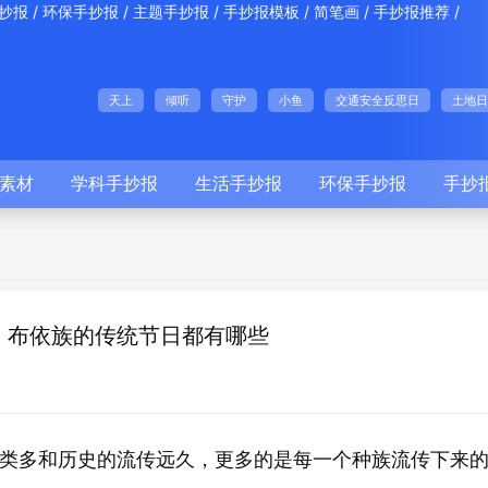
/
/
/
/
/
/
抄报
环保手抄报
主题手抄报
手抄报模板
简笔画
手抄报推荐
天上
倾听
守护
小鱼
交通安全反思日
土地日
素材
学科手抄报
生活手抄报
环保手抄报
手抄
 布依族的传统节日都有哪些
类多和历史的流传远久，更多的是每一个种族流传下来