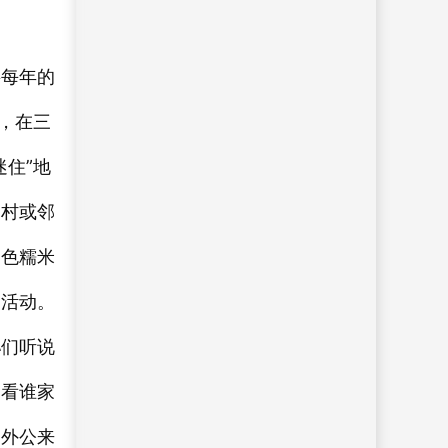
将每年的
，在三
住”地
一村或邻
三色糯米
交活动。
孙们听说
，看谁家
，外公来