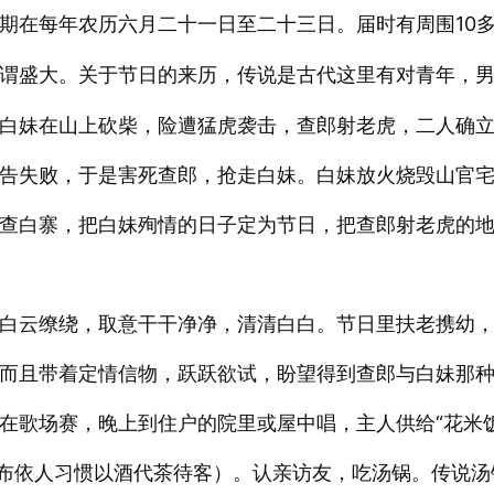
期在每年农历六月二十一日至二十三日。届时有周围10
谓盛大。关于
的来历，传说是古代这里有对青年，
节日
白妹在山上砍柴，险遭猛虎袭击，查郎射老虎，二人确
告失败，于是害死查郎，抢走白妹。白妹放火烧毁山官
查白寨，把白妹殉情的日子定为节日，把查郎射老虎的
白云缭绕，取意干干净净，清清白白。节日里扶老携幼
而且带着定情信物，跃跃欲试，盼望得到查郎与白妹那
在歌场赛，晚上到住户的院里或屋中唱，主人供给“花米饭
，布依人习惯以酒代茶待客）。认亲访友，吃汤锅。传说汤