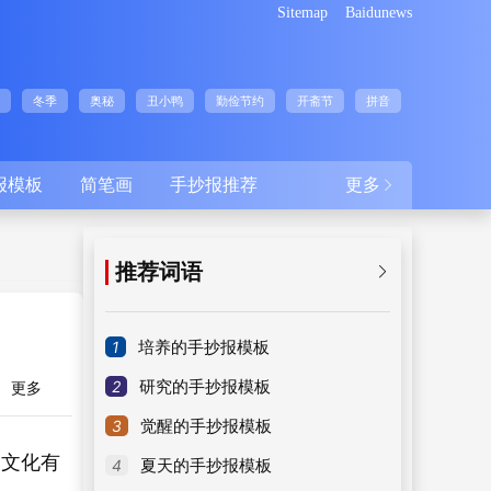
Sitemap
Baidunews
冬季
奥秘
丑小鸭
勤俭节约
开斋节
拼音
报模板
简笔画
手抄报推荐
更多

推荐词语

1
培养的手抄报模板
2
研究的手抄报模板
更多
3
觉醒的手抄报模板
的文化有
4
夏天的手抄报模板