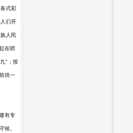
北各式彩
，人们开
依族人民
起在唢
九”；按
前供一
建有专
守候。