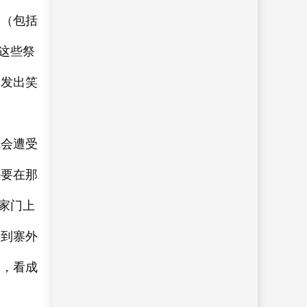
品（包括
这些祭
、发出笑
就会遭受
还要在那
家门上
约到寨外
动，看成