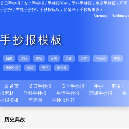
/
/
/
/
/
节日手抄报
安全手抄报
手抄报素材
学科手抄报
生活手抄报
环保
/
/
/
/
/
手抄报
主题手抄报
手抄报模板
简笔画
手抄报推荐
Sitemap
Baidunews
手抄报模板
知识
绽放
资源
血液
公正
正直
消防员
守望
田园生活
松鼠
天空
未来我
首页
节日手抄报
安全手抄报
手抄
更多


报素材
学科手抄报
生活手抄报
环保手抄报
手
抄报模板
简笔画
手抄报推荐
历史典故