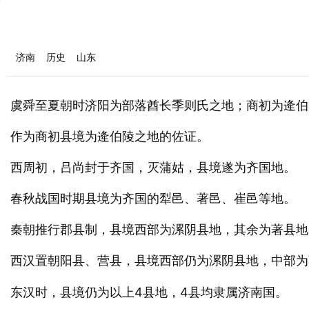
济南
历史
山东
虞舜至夏朝时济阳为部落酋长季则氏之地；商初为逄伯
作为商初县境为逄伯陵之地的佐证。
西周初，吕尚封于齐国，灭蒲姑，县境遂为齐国地。
春秋战国时期县境为齐国的犁邑、著邑、崔邑等地。
秦朝推行郡县制，县境西部为漯阴县地，其余为著县地
西汉置朝阳县、营县，县境西部仍为漯阴县地，中部为
东汉时，县境仍为以上4县地，4县均隶属
国。
济南