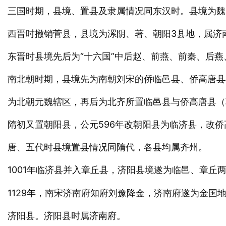
三国时期，县境、置县及隶属情况同东汉时。县境为魏
西晋时撤销菅县，县境为漯阴、著、朝阳3县地，属济
东晋时县境先后为“十六国”中后赵、前燕、前秦、后
南北朝时期，县境先为南朝刘宋的侨临邑县、侨高唐县
为北朝元魏辖区，再后为北齐所置临邑县与侨高唐县（
隋初又置朝阳县，公元596年改朝阳县为临济县，改
唐、五代时县境置县情况同隋代，各县均属齐州。
1001年临济县并入章丘县，济阳县境遂为临邑、章丘
1129年，南宋济南府知府刘豫降金，济南府遂为金国
济阳县。济阳县时属济南府。