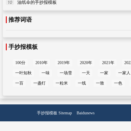
10
油纸伞的手抄报模板
推荐词语
手抄报模板
100分
2010年
2019年
2020年
2021年
20
一叶知秋
一味
一场雪
一天
一家
一家人
一百
一盏灯
一粒米
一线
一致
一色
手抄报模板
Sitemap
Baidunews