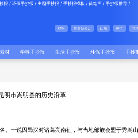
/
/
/
/
/
/
抄报
环保手抄报
主题手抄报
手抄报模板
简笔画
手抄报推荐
聪明
世界勤俭日
山东
别了
笛
素材
学科手抄报
生活手抄报
环保手抄报
手抄
昆明市嵩明县的历史沿革
名。一说因蜀汉时诸葛亮南征，与当地部族会盟于秀嵩