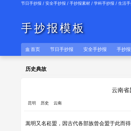
/
/
/
/
节日手抄报
安全手抄报
手抄报素材
学科手抄报
生活手
手抄报模板
首页
节日手抄报
安全手抄报
手抄报

历史典故
云南省
昆明
历史
云南
嵩明又名崧盟，因古代各部族曾会盟于此而得