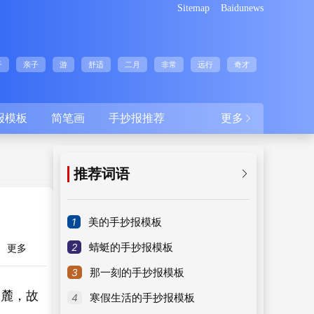
Sitemap
Baidunews
子
亲子
游
舒适
二月
非常
远行
奇才
报模板
简笔画
手抄报推荐
更多

推荐词语

1
美的手抄报模板
2
蜻蜓的手抄报模板
更多
3
那一刻的手抄报模板
山麓，故
4
寒假生活的手抄报模板