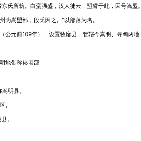
蛮东氏所筑。白蛮强盛，汉人徙云，盟誓于此，因号嵩盟
州为嵩盟部，段氏因之。”以部落为名。
（公元前109年），设置牧靡县，管辖今嵩明、寻甸两地
明地带称崧盟部。
始称嵩明县。
区。
明县。