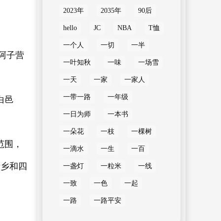
2023年
2035年
90后
hello
JC
NBA
T恤
一个人
一切
一半
阿子营
一叶知秋
一味
一场雪
一天
一家
一家人
一带一路
一年级
白邑
一日为师
一本书
一朵花
一枝
一棵树
范围，
一滴水
一生
一百
街乡和四
一盏灯
一粒米
一线
一致
一色
一起
一路
一路平安