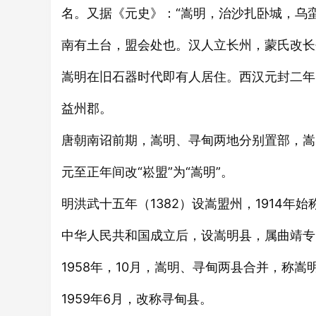
名。又据《元史》：“嵩明，治沙扎卧城，乌
南有土台，盟会处也。汉人立长州，蒙氏改长
嵩明在旧石器时代即有人居住。西汉元封二年
益州郡。
唐朝南诏前期，嵩明、寻甸两地分别置部，嵩
元至正年间改“崧盟”为“嵩明”。
明洪武十五年（1382）设嵩盟州，1914年
中华人民共和国成立后，设嵩明县，属曲靖专
1958年，10月，嵩明、寻甸两县合并，称嵩
1959年6月，改称寻甸县。