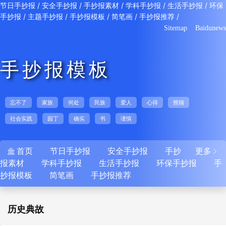
/
/
/
/
/
节日手抄报
安全手抄报
手抄报素材
学科手抄报
生活手抄报
环保
/
/
/
/
/
手抄报
主题手抄报
手抄报模板
简笔画
手抄报推荐
Sitemap
Baidunews
手抄报模板
忘不了
家族
何处
民族
爱人
心得
熊猫
社会实践
园丁
确实
书
谨慎
首页
节日手抄报
安全手抄报
手抄
更多


报素材
学科手抄报
生活手抄报
环保手抄报
手
抄报模板
简笔画
手抄报推荐
历史典故