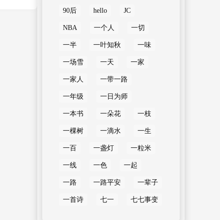
90后
hello
JC
NBA
一个人
一切
一半
一叶知秋
一味
一场雪
一天
一家
一家人
一带一路
一年级
一日为师
一本书
一朵花
一枝
一棵树
一滴水
一生
一百
一盏灯
一粒米
一线
一色
一起
一路
一路平安
一辈子
一首诗
七一
七七事变