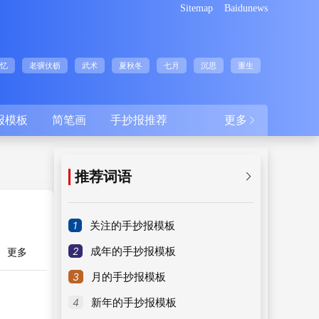
Sitemap
Baidunews
忆
老骥伏枥
武术
夏秋冬
七月
沉思
重生
报模板
简笔画
手抄报推荐
更多

推荐词语

1
关注的手抄报模板
2
成年的手抄报模板
更多
3
月的手抄报模板
4
新年的手抄报模板