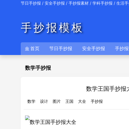
/
/
/
/
节日手抄报
安全手抄报
手抄报素材
学科手抄报
生活手
手抄报模板
首页
节日手抄报
安全手抄报
手抄报

数学手抄报
数学王国手抄报
数学
设计
图片
王国
大全
手抄报