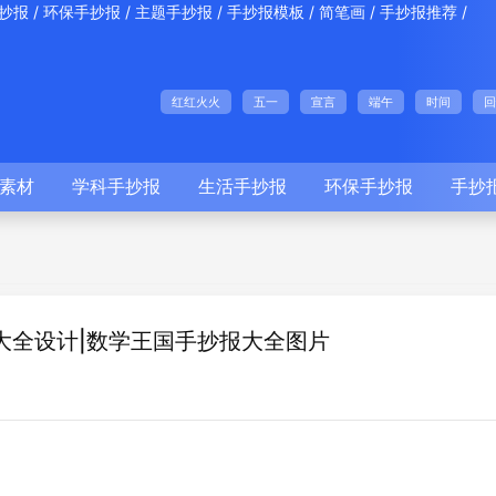
/
/
/
/
/
/
抄报
环保手抄报
主题手抄报
手抄报模板
简笔画
手抄报推荐
红红火火
五一
宣言
端午
时间
回
素材
学科手抄报
生活手抄报
环保手抄报
手抄
大全设计|数学王国手抄报大全图片