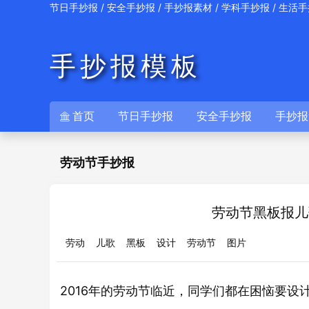
/
/
/
/
节日手抄报
安全手抄报
手抄报素材
学科手抄报
生活手
手抄报模板
首页
节日手抄报
安全手抄报
手抄报

劳动节手抄报
劳动节黑板报儿
劳动
儿歌
黑板
设计
劳动节
图片
2016年的
节临近，同学们都在困恼要设
劳动