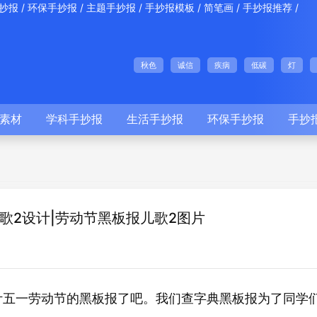
/
/
/
/
/
/
抄报
环保手抄报
主题手抄报
手抄报模板
简笔画
手抄报推荐
秋色
诚信
疾病
低碳
灯
素材
学科手抄报
生活手抄报
环保手抄报
手抄
歌2设计|劳动节黑板报儿歌2图片
计五一
节的黑板报了吧。我们查字典黑板报为了同学
劳动