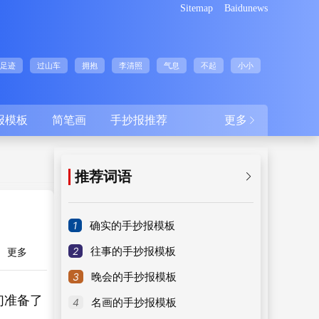
Sitemap
Baidunews
足迹
过山车
拥抱
李清照
气息
不起
小小
报模板
简笔画
手抄报推荐
更多

推荐词语

1
确实的手抄报模板
2
往事的手抄报模板
更多
3
晚会的手抄报模板
们准备了
4
名画的手抄报模板