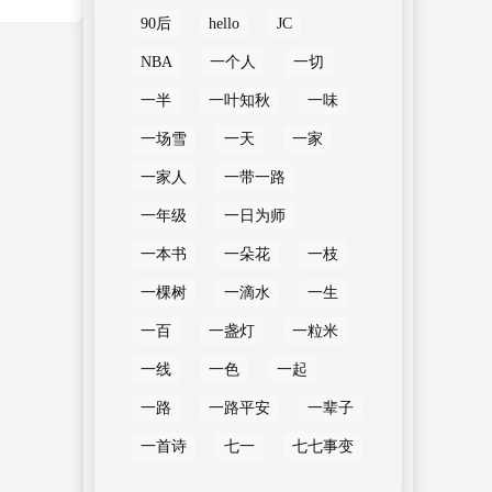
90后
hello
JC
NBA
一个人
一切
一半
一叶知秋
一味
一场雪
一天
一家
一家人
一带一路
一年级
一日为师
一本书
一朵花
一枝
一棵树
一滴水
一生
一百
一盏灯
一粒米
一线
一色
一起
一路
一路平安
一辈子
一首诗
七一
七七事变