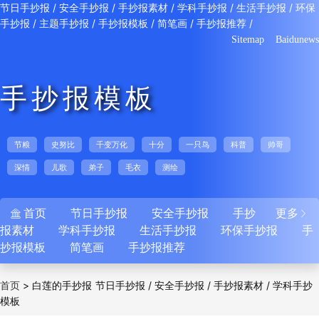
/
/
/
/
/
节日手抄报
安全手抄报
手抄报素材
学科手抄报
生活手抄报
环保
/
/
/
/
/
手抄报
主题手抄报
手抄报模板
简笔画
手抄报推荐
Sitemap
Baidunews
手抄报模板
节粮
史努比
千变万化
十分
一只鸟
科普
帅哥
深情
儿歌
弟子
毛衣
测绘
首页
节日手抄报
安全手抄报
手抄
更多


报素材
学科手抄报
生活手抄报
环保手抄报
手
抄报模板
简笔画
手抄报推荐
>
白莲的手抄报
/
/
/
首页
节日手抄报
安全手抄报
手抄报素材
学科手抄
模板
/
/
/
/
报
生活手抄报
环保手抄报
主题手抄报
手抄
/
/
/
报模板
简笔画
手抄报推荐
