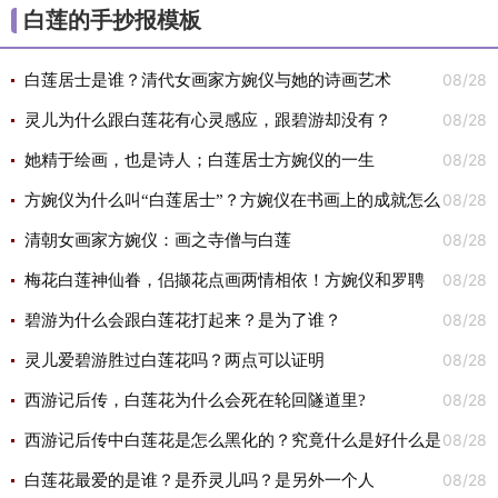
白莲的手抄报模板
08/28
白莲居士是谁？清代女画家方婉仪与她的诗画艺术
08/28
灵儿为什么跟白莲花有心灵感应，跟碧游却没有？
08/28
她精于绘画，也是诗人；白莲居士方婉仪的一生
08/28
方婉仪为什么叫“白莲居士”？方婉仪在书画上的成就怎么
08/28
样？
清朝女画家方婉仪：画之寺僧与白莲
08/28
梅花白莲神仙眷，侣撷花点画两情相依！方婉仪和罗聘
08/28
碧游为什么会跟白莲花打起来？是为了谁？
08/28
灵儿爱碧游胜过白莲花吗？两点可以证明
08/28
西游记后传，白莲花为什么会死在轮回隧道里?
08/28
西游记后传中白莲花是怎么黑化的？究竟什么是好什么是
08/28
坏角度不同而已！
白莲花最爱的是谁？是乔灵儿吗？是另外一个人