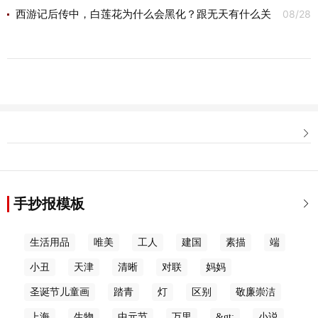
08/28
西游记后传中，白莲花为什么会黑化？跟无天有什么关
系？

手抄报模板

生活用品
唯美
工人
建国
素描
端
小丑
天津
清晰
对联
妈妈
圣诞节儿童画
踏青
灯
区别
敬廉崇洁
上海
生物
中元节
万里
&gt;
小说