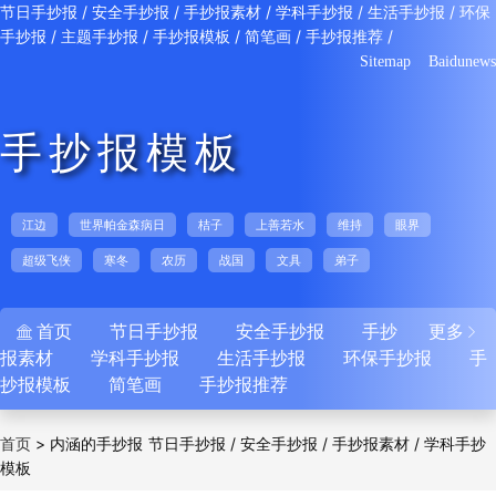
/
/
/
/
/
节日手抄报
安全手抄报
手抄报素材
学科手抄报
生活手抄报
环保
/
/
/
/
/
手抄报
主题手抄报
手抄报模板
简笔画
手抄报推荐
Sitemap
Baidunews
手抄报模板
江边
世界帕金森病日
桔子
上善若水
维持
眼界
超级飞侠
寒冬
农历
战国
文具
弟子
首页
节日手抄报
安全手抄报
手抄
更多


报素材
学科手抄报
生活手抄报
环保手抄报
手
抄报模板
简笔画
手抄报推荐
>
内涵的手抄报
/
/
/
首页
节日手抄报
安全手抄报
手抄报素材
学科手抄
模板
/
/
/
/
报
生活手抄报
环保手抄报
主题手抄报
手抄
/
/
/
报模板
简笔画
手抄报推荐
