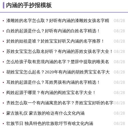
内涵的手抄报模板
08/28
漆雕姓的名字怎么取？好听有内涵的漆雕姓女孩名字精
08/28
选！
白姓的起源是什么？好听有内涵的白姓名字精选！
08/28
於姓的始祖是谁？於姓宝宝好听又内涵的名字推荐！
08/28
苏姓女宝宝怎么取名好听？有内涵的苏姓女孩名字大全！
08/28
怎么给孩子取有意境内涵的名字？楚辞中提取的唯美名
08/28
字！
胡姓宝宝怎么起名？2020年有内涵的胡姓男宝宝名字大
08/28
全！
耳姓的起源是什么？耳姓男孩有内涵的名字精选！
08/28
阎姓起源于哪里？有内涵的阎姓宝宝名字大全！
08/28
齐姓怎么取一个有内涵寓意的名字？齐姓宝宝好听的名字
08/28
精选！
蒙古族礼仪 蒙古族的哈达有什么文化内涵
08/28
壮族节日 独具特色的壮族歌圩节有啥文化内涵