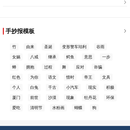

手抄报模板

竹
由来
圣诞
变形警车珀利
谷雨
女娲
八戒
继承
鳄鱼
意思
一步
蝉
拥抱
过程
舞
应对
诈骗
红色
为你
语文
惜时
帝王
文具
个人
白兔
千古
小汽车
现实
积极
厦门
前世
沙漠
现象
牡丹花
环保
爱吃
清明节
水粉画
蝴蝶
狗