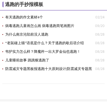
逃跑的手抄报模板
02/24
有关逃跑的作文素材4个
09/20
病毒逃跑儿童画怎么画 病毒逃跑简笔画图片
08/28
为什么南京沦陷前没人逃跑
08/28
“老鼠碰上猫”语底是什么？关于逃跑的歇后语介绍
08/28
韦护实力怎么样？降魔杵一出大罗金仙也逃跑！
08/28
儿童睡前故事 跳跳猴逃跑了
08/28
防震减灾专题黑板报逃跑十大原则设计|防震减灾专题黑
板报逃跑十大原则图片