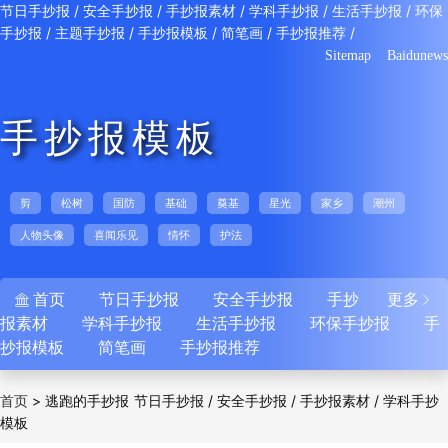
/
/
/
/
/
节日手抄报
安全手抄报
手抄报素材
学科手抄报
生活手抄报
环保
/
/
/
/
/
手抄报
主题手抄报
手抄报模板
简笔画
手抄报推荐
Sitemap
Baidunews
手抄报模板
剪
松树
国防
基础
奠基
星光
家乡
潮州
人物头像
喜闻乐见
情怀
护法
首页
节日手抄报
安全手抄报
手抄
更多


报素材
学科手抄报
生活手抄报
环保手抄报
手
抄报模板
简笔画
手抄报推荐
>
逃跑的手抄报
/
/
/
首页
节日手抄报
安全手抄报
手抄报素材
学科手抄
模板
/
/
/
/
报
生活手抄报
环保手抄报
主题手抄报
手抄
/
/
/
报模板
简笔画
手抄报推荐
