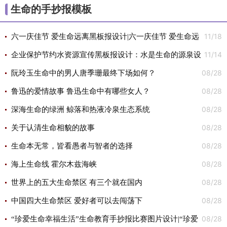
生命的手抄报模板
11/18
六一庆佳节 爱生命远离黑板报设计|六一庆佳节 爱生命远
11/14
离黑板报图片
企业保护节约水资源宣传黑板报设计：水是生命的源泉设
08/28
计|企业保护节约水资源宣传黑板报设计：水是生命的源泉图片
阮玲玉生命中的男人唐季珊最终下场如何？
08/28
鲁迅的爱情故事 鲁迅生命中有哪些女人？
08/28
深海生命的绿洲 鲸落和热液冷泉生态系统
08/28
关于认清生命相貌的故事
08/28
生命本无常，皆看愚者与智者的选择
08/28
海上生命线 霍尔木兹海峡
08/28
世界上的五大生命禁区 有三个就在国内
08/28
中国四大生命禁区 爱好者可以去闯荡下
08/28
“珍爱生命幸福生活”生命教育手抄报比赛图片设计|“珍爱