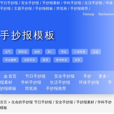
/
/
/
/
/
节日手抄报
安全手抄报
手抄报素材
学科手抄报
生活手抄报
环保
/
/
/
/
/
手抄报
主题手抄报
手抄报模板
简笔画
手抄报推荐
Sitemap
Baidunews
手抄报模板
生气
茉莉花
金秋
风》
书虫
三省吾身
比如
亭台楼阁
光彩夺目
蜕变
春华秋实
衬衣
首页
节日手抄报
安全手抄报
手抄
更多


报素材
学科手抄报
生活手抄报
环保手抄报
手
抄报模板
简笔画
手抄报推荐
>
生命的手抄报
/
/
/
首页
节日手抄报
安全手抄报
手抄报素材
学科手抄
模板
/
/
/
/
报
生活手抄报
环保手抄报
主题手抄报
手抄
/
/
/
报模板
简笔画
手抄报推荐
