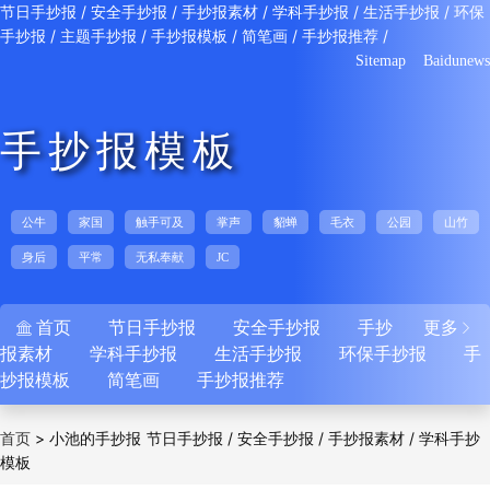
/
/
/
/
/
节日手抄报
安全手抄报
手抄报素材
学科手抄报
生活手抄报
环保
/
/
/
/
/
手抄报
主题手抄报
手抄报模板
简笔画
手抄报推荐
Sitemap
Baidunews
手抄报模板
公牛
家国
触手可及
掌声
貂蝉
毛衣
公园
山竹
身后
平常
无私奉献
JC
首页
节日手抄报
安全手抄报
手抄
更多


报素材
学科手抄报
生活手抄报
环保手抄报
手
抄报模板
简笔画
手抄报推荐
>
小池的手抄报
/
/
/
首页
节日手抄报
安全手抄报
手抄报素材
学科手抄
模板
/
/
/
/
报
生活手抄报
环保手抄报
主题手抄报
手抄
/
/
/
报模板
简笔画
手抄报推荐
