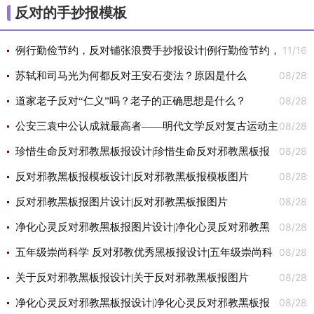
反对的手抄报模板
11/16
例行勤俭节约，反对铺张浪费手抄报设计|例行勤俭节约，
08/28
反对铺张浪费手抄报图片
苏轼和司马光为何都反对王安石变法？原因是什么
08/28
道家老子反对“仁义”吗？老子的正确思想是什么？
08/28
公安三袁中公认成就最高者——明代文学反对复古运动主
08/28
将袁宏道
珍惜生命反对邪教黑板报设计|珍惜生命反对邪教黑板报
08/28
图片
反对邪教黑板报模板设计|反对邪教黑板报模板图片
08/28
反对邪教黑板报图片设计|反对邪教黑板报图片
08/28
净化心灵反对邪教黑板报图片设计|净化心灵反对邪教黑
08/28
板报图片
五年级崇尚科学 反对邪教优秀黑板报设计|五年级崇尚科
08/28
学 反对邪教优秀黑板报图片
关于反对邪教黑板报设计|关于反对邪教黑板报图片
08/28
净化心灵反对邪教黑板报设计|净化心灵反对邪教黑板报