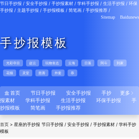
/
/
/
/
/
节日手抄报
安全手抄报
手抄报素材
学科手抄报
生活手抄报
环保
/
/
/
/
/
手抄报
主题手抄报
手抄报模板
简笔画
手抄报推荐
Sitemap
Baidunews
手抄报模板
光彩夺目
赵云
玩物丧志
云海
日落
阿斗
到家
花猫
灵堂
慈善
外套
恭
首页
节日手抄报
安全手抄报
手抄
更多


报素材
学科手抄报
生活手抄报
环保手抄报
手
抄报模板
简笔画
手抄报推荐
>
星座的手抄报
/
/
/
首页
节日手抄报
安全手抄报
手抄报素材
学科手抄
模板
/
/
/
/
报
生活手抄报
环保手抄报
主题手抄报
手抄
/
/
/
报模板
简笔画
手抄报推荐
