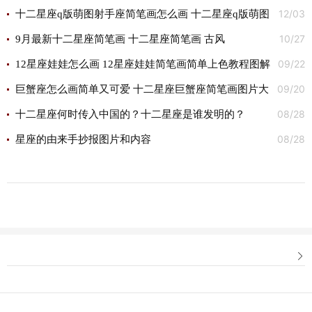
12/03
摩羯座简笔画简单
十二星座q版萌图射手座简笔画怎么画 十二星座q版萌图
10/27
射手座简笔画画法
9月最新十二星座简笔画 十二星座简笔画 古风
09/22
12星座娃娃怎么画 12星座娃娃简笔画简单上色教程图解
09/20
巨蟹座怎么画简单又可爱 十二星座巨蟹座简笔画图片大
08/28
全
十二星座何时传入中国的？十二星座是谁发明的？
08/28
星座的由来手抄报图片和内容
