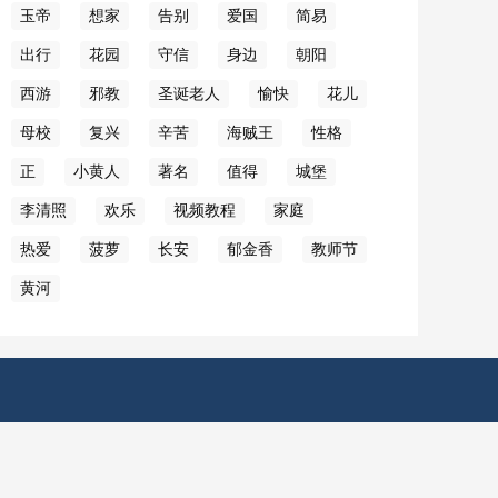
玉帝
想家
告别
爱国
简易
出行
花园
守信
身边
朝阳
西游
邪教
圣诞老人
愉快
花儿
母校
复兴
辛苦
海贼王
性格
正
小黄人
著名
值得
城堡
李清照
欢乐
视频教程
家庭
热爱
菠萝
长安
郁金香
教师节
黄河