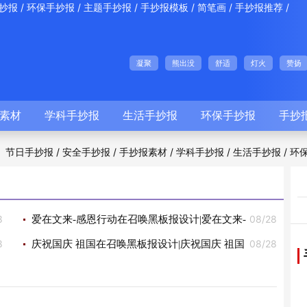
/
/
/
/
/
/
抄报
环保手抄报
主题手抄报
手抄报模板
简笔画
手抄报推荐
凝聚
熊出没
舒适
灯火
赞扬
素材
学科手抄报
生活手抄报
环保手抄报
手抄
/
/
/
/
/
节日手抄报
安全手抄报
手抄报素材
学科手抄报
生活手抄报
环
8
08/28
爱在文来-感恩行动在召唤黑板报设计|爱在文来-
8
08/28
感恩行动在召唤黑板报图片
庆祝国庆 祖国在召唤黑板报设计|庆祝国庆 祖国
在召唤黑板报图片