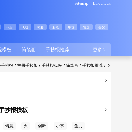
Sitemap
Baidunews
秋月
飞机
喝彩
彩笔
年老
雪莲
岳父
报模板
简笔画
手抄报推荐
更多

/
/
/
/
/
保手抄报
主题手抄报
手抄报模板
简笔画
手抄报推荐


手抄报模板

诗意
火
创新
小事
鱼儿