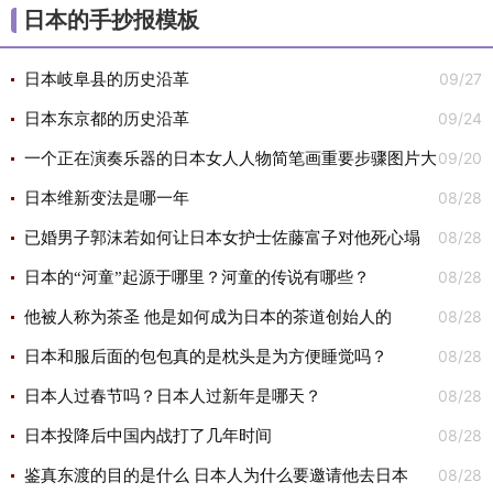
日本的手抄报模板
09/27
日本岐阜县的历史沿革
09/24
日本东京都的历史沿革
09/20
一个正在演奏乐器的日本女人人物简笔画重要步骤图片大
08/28
全分步骤教程
日本维新变法是哪一年
08/28
已婚男子郭沫若如何让日本女护士佐藤富子对他死心塌
08/28
地？
日本的“河童”起源于哪里？河童的传说有哪些？
08/28
他被人称为茶圣 他是如何成为日本的茶道创始人的
08/28
日本和服后面的包包真的是枕头是为方便睡觉吗？
08/28
日本人过春节吗？日本人过新年是哪天？
08/28
日本投降后中国内战打了几年时间
08/28
鉴真东渡的目的是什么 日本人为什么要邀请他去日本