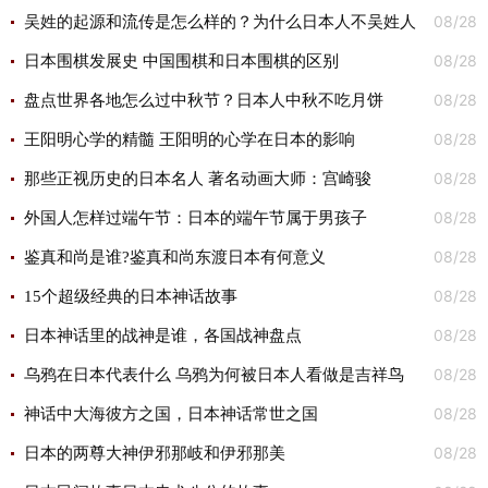
08/28
吴姓的起源和流传是怎么样的？为什么日本人不吴姓人
08/28
士？
日本围棋发展史 中国围棋和日本围棋的区别
08/28
盘点世界各地怎么过中秋节？日本人中秋不吃月饼
08/28
王阳明心学的精髓 王阳明的心学在日本的影响
08/28
那些正视历史的日本名人 著名动画大师：宫崎骏
08/28
外国人怎样过端午节：日本的端午节属于男孩子
08/28
鉴真和尚是谁?鉴真和尚东渡日本有何意义
08/28
15个超级经典的日本神话故事
08/28
日本神话里的战神是谁，各国战神盘点
08/28
乌鸦在日本代表什么 乌鸦为何被日本人看做是吉祥鸟
08/28
神话中大海彼方之国，日本神话常世之国
08/28
日本的两尊大神伊邪那岐和伊邪那美