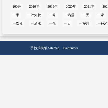
100分
2010年
2019年
2020年
2021年
20
一半
一叶知秋
一味
一场雪
一天
一家
一次性
一滴水
一生
一百
一盏灯
一粒米
手抄报模板
Sitemap
Baidunews