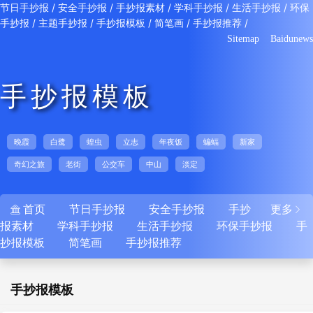
/
/
/
/
/
节日手抄报
安全手抄报
手抄报素材
学科手抄报
生活手抄报
环保
/
/
/
/
/
手抄报
主题手抄报
手抄报模板
简笔画
手抄报推荐
Sitemap
Baidunews
手抄报模板
晚霞
白鹭
蝗虫
立志
年夜饭
蝙蝠
新家
奇幻之旅
老街
公交车
中山
淡定
首页
节日手抄报
安全手抄报
手抄
更多


报素材
学科手抄报
生活手抄报
环保手抄报
手
抄报模板
简笔画
手抄报推荐
手抄报模板