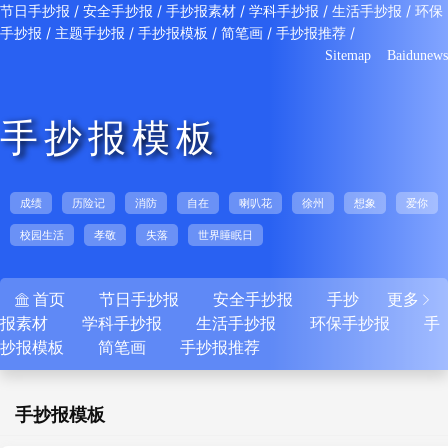
/
/
/
/
/
节日手抄报
安全手抄报
手抄报素材
学科手抄报
生活手抄报
环保
/
/
/
/
/
手抄报
主题手抄报
手抄报模板
简笔画
手抄报推荐
Sitemap
Baidunews
手抄报模板
成绩
历险记
消防
自在
喇叭花
徐州
想象
爱你
校园生活
孝敬
失落
世界睡眠日
首页
节日手抄报
安全手抄报
手抄
更多


报素材
学科手抄报
生活手抄报
环保手抄报
手
抄报模板
简笔画
手抄报推荐
手抄报模板