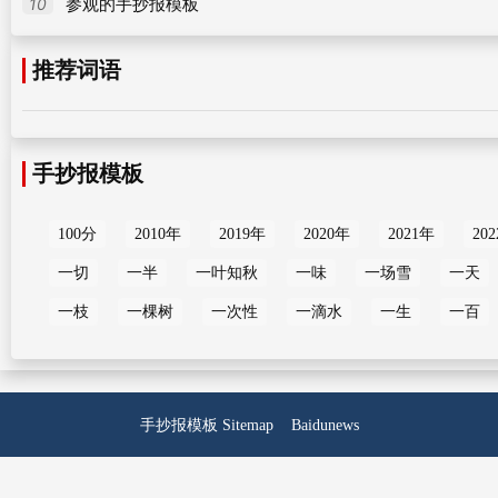
10
参观的手抄报模板
推荐词语
手抄报模板
100分
2010年
2019年
2020年
2021年
20
一切
一半
一叶知秋
一味
一场雪
一天
一枝
一棵树
一次性
一滴水
一生
一百
手抄报模板
Sitemap
Baidunews