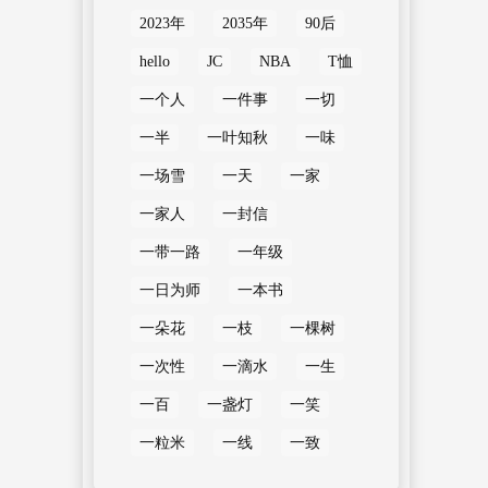
2023年
2035年
90后
hello
JC
NBA
T恤
一个人
一件事
一切
一半
一叶知秋
一味
一场雪
一天
一家
一家人
一封信
一带一路
一年级
一日为师
一本书
一朵花
一枝
一棵树
一次性
一滴水
一生
一百
一盏灯
一笑
一粒米
一线
一致