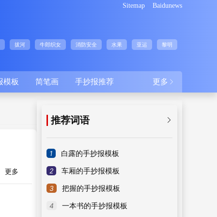
Sitemap
Baidunews
拔河
牛郎织女
消防安全
水果
亚运
黎明
报模板
简笔画
手抄报推荐
更多

推荐词语

1
白露的手抄报模板
2
车厢的手抄报模板
更多
3
把握的手抄报模板
4
一本书的手抄报模板