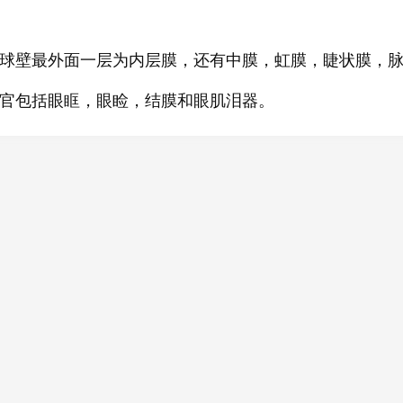
球壁最外面一层为内层膜，还有中膜，虹膜，睫状膜，
官包括眼眶，眼睑，结膜和眼肌泪器。