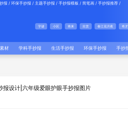
/
/
/
/
/
/
抄报
环保手抄报
主题手抄报
手抄报模板
简笔画
手抄报推荐
字谜
小区
将来
欣赏
春江花月夜
奇才
素材
学科手抄报
生活手抄报
环保手抄报
手抄
抄报设计|六年级爱眼护眼手抄报图片