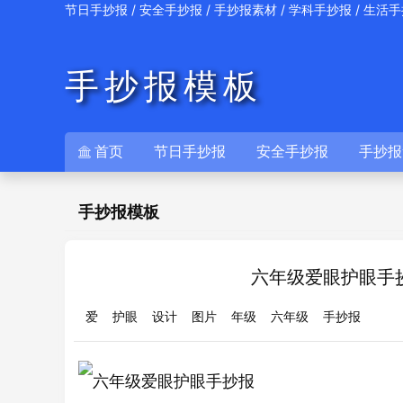
/
/
/
/
节日手抄报
安全手抄报
手抄报素材
学科手抄报
生活手
手抄报模板
首页
节日手抄报
安全手抄报
手抄报

手抄报模板
六年级爱眼护眼手
爱
护眼
设计
图片
年级
六年级
手抄报