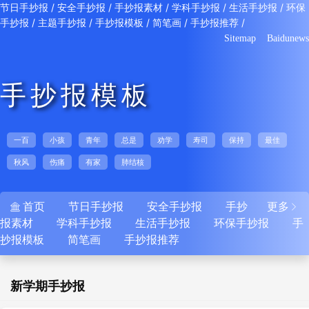
/
/
/
/
/
节日手抄报
安全手抄报
手抄报素材
学科手抄报
生活手抄报
环保
/
/
/
/
/
手抄报
主题手抄报
手抄报模板
简笔画
手抄报推荐
Sitemap
Baidunews
手抄报模板
一百
小孩
青年
总是
劝学
寿司
保持
最佳
秋风
伤痛
有家
肺结核
首页
节日手抄报
安全手抄报
手抄
更多


报素材
学科手抄报
生活手抄报
环保手抄报
手
抄报模板
简笔画
手抄报推荐
新学期手抄报